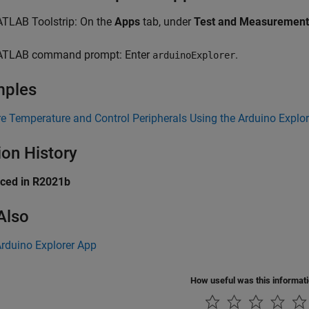
TLAB Toolstrip: On the
Apps
tab, under
Test and Measurement
TLAB command prompt: Enter
.
arduinoExplorer
mples
 Temperature and Control Peripherals Using the Arduino Explo
ion History
uced in R2021b
Also
rduino Explorer App
How useful was this informat