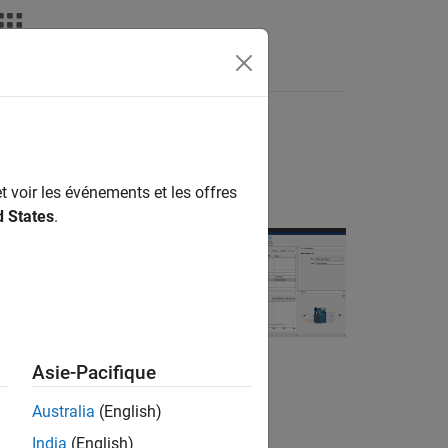
nswers
t voir les événements et les offres
d States
.
or Arduino
 write, and
Asie-Pacifique
Australia
(English)
India
(English)