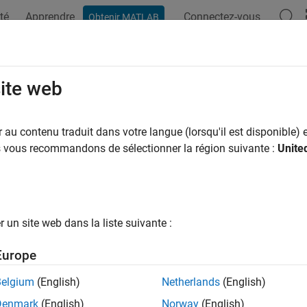
té
Apprendre
Connectez-vous
Obtenir MATLAB
ation
Exemples
Fonctions
Applications
Videos
A
uino Explorer
site web
re and control
Arduino
au contenu traduit dans votre langue (lorsqu'il est disponible) e
R2021b
us vous recommandons de sélectionner la région suivante :
Unite
ription
 Required:
This feature requires the
MATLAB Support Package f
re
add-on.
un site web dans la liste suivante :
®
 Arduino
Explorer to interactively set up an Arduino board, read,
Europe
 data from the board, and generate code.
Belgium
(English)
Netherlands
(English)
his app, you can:
Denmark
(English)
Norway
(English)