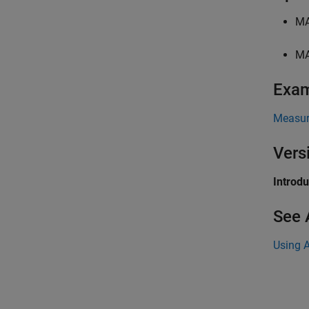
MA
MA
Exa
Measure
Vers
Introd
See 
Using A