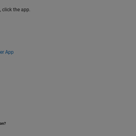
, click the app.
rer App
ion?