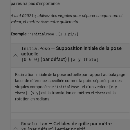
paires n'a pas d'importance.
Avant R2021a, utilisez des virgules pour séparer chaque nom et
valeur, et mettez
entre guillemets.
Name
Exemple :
'InitialPose',[1 1 pi/2]
—
Supposition initiale de la pose
InitialPose
actuelle
(par défaut) |
[0 0 0]
[x y theta]
Estimation initiale de la pose actuelle par rapport au balayage
laser de référence, spécifiée comme la paire séparée par des
virgules composée de
et d'un vecteur
'InitialPose'
[x y
.
est la translation en mètres et
est la
theta]
[x y]
theta
rotation en radians.
—
Cellules de grille par mètre
Resolution
(par défaut) |
entier positif
20