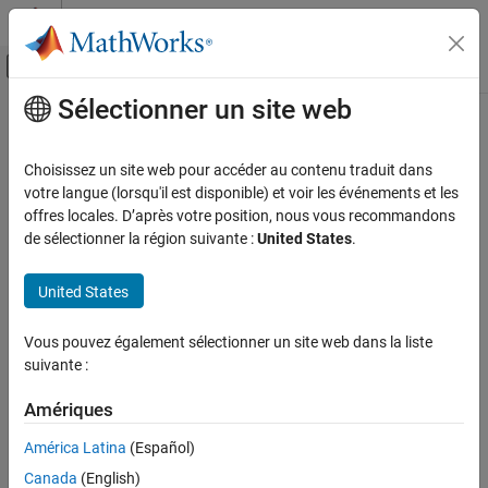
Passer au contenu
Centre d’aide MATLAB
Activer/désactiver l'affichage du menu d
Sélectionner un site web
Contenu principal
Accueil de la documentation
Cette page a été traduite par traduction automatique. Cliquez ici
pour voir la dernière version en anglais.
Robotique et systèmes autonomes
Choisissez un site web pour accéder au contenu traduit dans
votre langue (lorsqu'il est disponible) et voir les événements et les
matchScansGrid
Navigation Toolbox
offres locales. D’après votre position, nous vous recommandons
Algorithmes de localisation
de sélectionner la région suivante :
United States
.
Estimer la pose entre deux analyses lidar à l'aide d'une recherche
matchScansGrid
basée sur une grille
United States
SUR CETTE PAGE
Syntaxe
réduire tous les éléments de la page
Vous pouvez également sélectionner un site web dans la liste
Syntaxe
Description
suivante :
Exemples
pose = matchScansGrid(currScan,refScan)
Arguments en entrée
Amériques
[pose,stats] = matchScansGrid(
___
)
Arguments nom-valeur
[
___
] = matchScansGrid(
___
,Name,Value)
América Latina
(Español)
Arguments de sortie
Description
Canada
(English)
Références