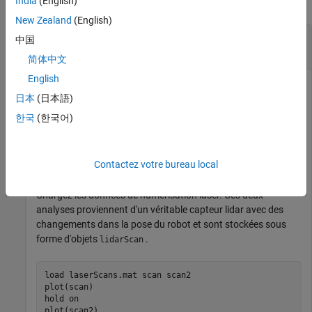
India
(English)
réduire tout
New Zealand
(English)
Faire correspondre les analyses à l'aide de la
中国
recherche basée sur une grille
简体中文
English
日本
(日本語)
Effectuez une correspondance de numérisation à l’aide d’une
한국
(한국어)
recherche basée sur une grille pour estimer la pose entre deux
numérisations laser. Générez une grille probabiliste à partir
des scans et estimez la différence de pose à partir de ces
Contactez votre bureau local
grilles.
Chargez les données de numérisation laser. Ces deux
analyses proviennent d'un véritable capteur lidar avec des
changements dans la pose du robot et sont stockées sous
forme d'objets
.
lidarScan
load 
laserScans.mat
scan
scan2
plot(scan)

hold 
on
plot(scan2)
