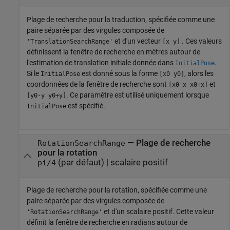
Plage de recherche pour la traduction, spécifiée comme une
paire séparée par des virgules composée de
et d'un vecteur
. Ces valeurs
'TranslationSearchRange'
[x y]
définissent la fenêtre de recherche en mètres autour de
l'estimation de translation initiale donnée dans
.
InitialPose
Si le
est donné sous la forme
, alors les
InitialPose
[x0 y0]
coordonnées de la fenêtre de recherche sont
et
[x0-x x0+x]
. Ce paramètre est utilisé uniquement lorsque
[y0-y y0+y]
est spécifié.
InitialPose
—
Plage de recherche
RotationSearchRange
pour la rotation
(par défaut) |
scalaire positif
pi/4
Plage de recherche pour la rotation, spécifiée comme une
paire séparée par des virgules composée de
et d'un scalaire positif. Cette valeur
'RotationSearchRange'
définit la fenêtre de recherche en radians autour de