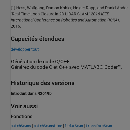
[1] Hess, Wolfgang, Damon Kohler, Holger Rapp, and Daniel Andor.
"Real-Time Loop Closure in 2D LIDAR SLAM."
2016 IEEE
International Conference on Robotics and Automation (ICRA)
.
2016.
Capacités étendues
développer tout
Génération de code C/C++
Générez du code C et C++ avec MATLAB® Coder™.
Historique des versions
Introduit dans R2019b
Voir aussi
Fonctions
|
|
|
matchScans
matchScansLine
lidarScan
transformScan