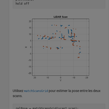
hold 
off
Utilisez
pour estimer la pose entre les deux
matchScansGrid
scans.
relPose = matchScansGrid(scan2,scan);