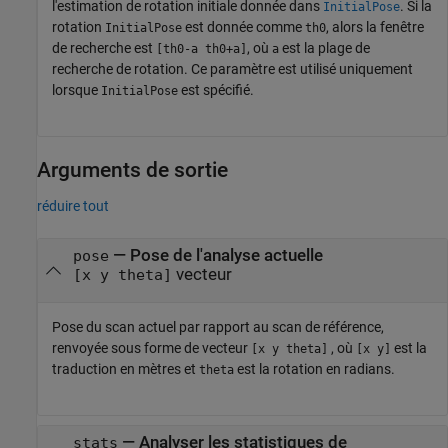
l'estimation de rotation initiale donnée dans
. Si la
InitialPose
rotation
est donnée comme
, alors la fenêtre
InitialPose
th0
de recherche est
, où
est la plage de
[th0-a th0+a]
a
recherche de rotation. Ce paramètre est utilisé uniquement
lorsque
est spécifié.
InitialPose
Arguments de sortie
réduire tout
— Pose de l'analyse actuelle
pose
vecteur
[x y theta]
Pose du scan actuel par rapport au scan de référence,
renvoyée sous forme de vecteur
, où
est la
[x y theta]
[x y]
traduction en mètres et
est la rotation en radians.
theta
— Analyser les statistiques de
stats