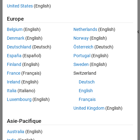
United States
(English)
Collection
Europe
To collect data for this metric:
Belgium
(English)
Netherlands
(English)
In the Model Maintainability Dashboard, point to the
Simulink
Denmark
(English)
Norway
(English)
Architecture
section and click the
Run metrics for widget
icon. If you click on the widget in the
Gotos
row and
Count
Deutschland
(Deutsch)
Österreich
(Deutsch)
column, you can view a table that shows the number of
Goto
España
(Español)
Portugal
(English)
blocks in each layer of a unit or component.
Finland
(English)
Sweden
(English)
Use
with the metric identifier
getMetrics
France
(Français)
Switzerland
.
slcomp.SimulinkGotos
Ireland
(English)
Deutsch
Results
Italia
(Italiano)
English
Luxembourg
(English)
Français
For this metric, instances of
return
as the
metric.Result
Value
number of
Goto
blocks in each layer of a unit or component.
United Kingdom
(English)
See Also
Asie-Pacifique
Objects
Australia
(English)