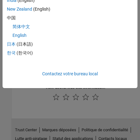
India
(English)
metric.Engine
New Zealand
(English)
Functions
中国
|
execute
getMetrics
简体中文
English
Topics
日本
(日本語)
Collect Model Maintainability Metrics Programmatically
한국
(한국어)
Model Maintainability Metrics
Overall Goto Blocks
Simulink Goto Blocks Distribution
Contactez votre bureau local
How useful was this information?
Trust Center
Marques déposées
Politique de confidentialité
Lutte anti-piratage
Statut des applications
Contacts locaux