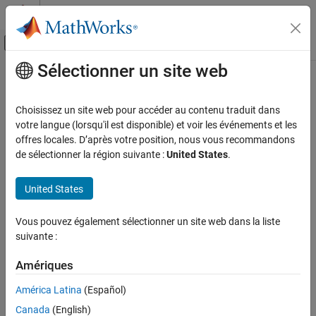
Passer au contenu
Centre d’aide MATLAB
Activer/désactiver l'affichage du menu d
Sélectionner un site web
Contenu principal
Accueil de la documentation
Simulink
Goto
Blocks
Verification, Validation, and Test
Choisissez un site web pour accéder au contenu traduit dans
Since R2022b
votre langue (lorsqu'il est disponible) et voir les événements et les
Simulink Check
Metric ID
offres locales. D’après votre position, nous vous recommandons
Collect Model and Testing Metrics
de sélectionner la région suivante :
United States
.
slcomp.SimulinkGotos
Model Design Metrics
Description
United States
Simulink Goto Blocks
®
Use this metric to count the number of Simulink
Goto
blocks in
ON THIS PAGE
Vous pouvez également sélectionner un site web dans la liste
each layer of a unit or component.
Metric ID
suivante :
Description
Supported Artifacts
Supported Artifacts
Amériques
You can collect this metric for
Units
and
Components
. To control
Collection
América Latina
(Español)
what the dashboard classifies as a unit or component, see
Results
Categorize Models in Hierarchy as Components or Units
.
Canada
(English)
See Also