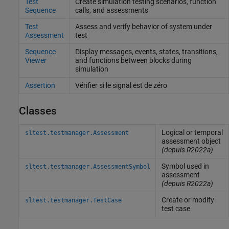
Test
Create simulation testing scenarios, function
Sequence
calls, and assessments
Test
Assess and verify behavior of system under
Assessment
test
Sequence
Display messages, events, states, transitions,
Viewer
and functions between blocks during
simulation
Assertion
Vérifier si le signal est de zéro
Classes
Logical or temporal
sltest.testmanager.Assessment
assessment object
(depuis R2022a)
Symbol used in
sltest.testmanager.AssessmentSymbol
assessment
(depuis R2022a)
Create or modify
sltest.testmanager.TestCase
test case