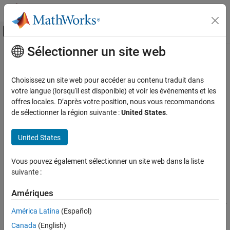
Passer au contenu
Centre d’aide MATLAB
Activer/désactiver l'affichage du menu d
Sélectionner un site web
Contenu principal
Accueil de la documentation
falling
Modélisation évènementielle
Choisissez un site web pour accéder au contenu traduit dans
Détecter un front descendant dans les données depuis le dernier
votre langue (lorsqu'il est disponible) et voir les événements et les
Stateflow
pas de temps dans un diagramme Stateflow
offres locales. D’après votre position, nous vous recommandons
Programmation de diagramme
Depuis R2021b
de sélectionner la région suivante :
United States
.
Syntaxe des états et transitions
développer tous les éléments de la page
Syntaxe du langage d’action
Syntaxe
United States
falling
tf = falling(expression)
Vous pouvez également sélectionner un site web dans la liste
Description
SUR CETTE PAGE
suivante :
Syntaxe
renvoie 1 (
) si :
tf = falling(
)
true
expression
Description
Amériques
Exemples
La valeur précédente de
était positive et sa valeur
expression
América Latina
(Español)
actuelle est nulle ou négative.
Conseils
Canada
(English)
Historique des versions