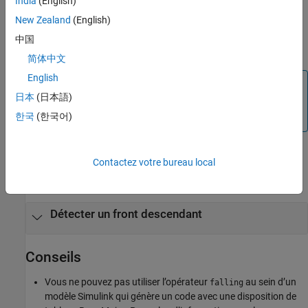
India
(English)
Indexez les éléments d’une matrice avec des nombres ou des
expressions correspondant à un entier constant.
New Zealand
(English)
中国
exemple
简体中文
English
Remarque
日本
(日本語)
La détection des fronts n’est supportée que dans les
®
한국
(한국어)
diagrammes Stateflow
des modèles Simulink.
Exemples
Contactez votre bureau local
développer tout
Détecter un front descendant
Conseils
Vous ne pouvez pas utiliser l’opérateur
au sein d’un
falling
modèle Simulink qui génère un code avec une disposition de