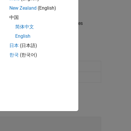
New Zealand
(English)
es.
中国
 des valeurs propres à l’instance sur les
简体中文
érencé peut spécifier des valeurs
English
日本
(日本語)
한국
(한국어)
re model
 or Simulink behavior