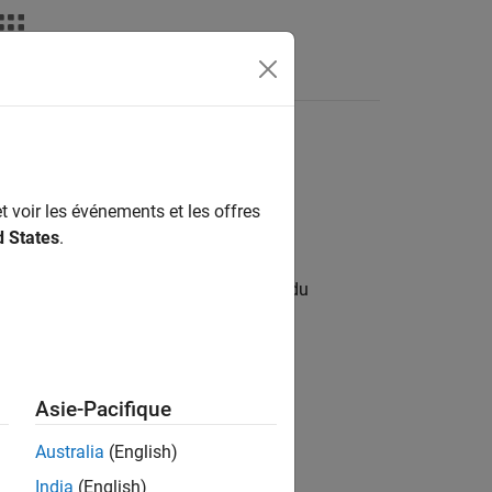
déos
MATLAB Answers
ière version en anglais.
ants
t voir les événements et les offres
d States
.
®
, et Simscape™
itecture pour implémenter le design du
Asie-Pacifique
ans Stateflow.
Australia
(English)
pe.
India
(English)