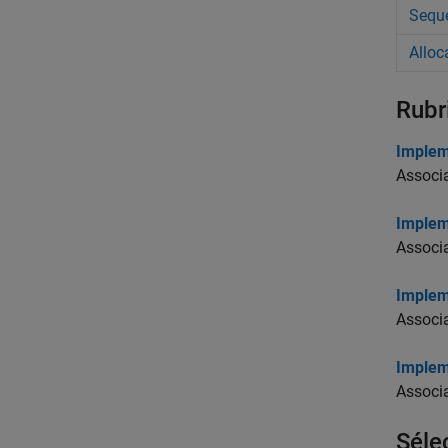
Sequ
Alloc
Rubr
Implem
Associ
Implem
Associ
Implem
Associa
Implem
Associa
Séle