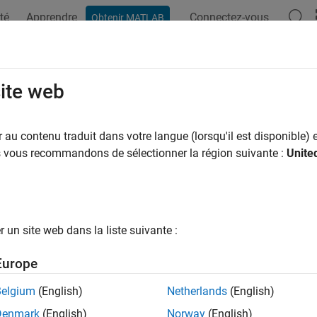
té
Apprendre
Connectez-vous
Obtenir MATLAB
ation
Exemples
Fonctions
Blocs
Applications
Vi
site web
uction de cette page n'est pas à jour. Cliquez ici pour voir la dern
rire les comportements des compos
au contenu traduit dans votre langue (lorsqu'il est disponible) e
us vous recommandons de sélectionner la région suivante :
Unite
®
r les comportements des composants avec Simulink
, Stateflow
ssez les comportements des composants dans vos modèles d’arch
e.
un site web dans la liste suivante :
ez les composants à un modèle Simulink ou à un sous-système.
Europe
outez aux composants le comportement de la machine à états d
Belgium
(English)
Netherlands
(English)
outez aux composants un comportement physique dans Simsca
Denmark
(English)
Norway
(English)