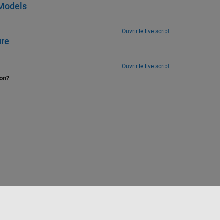
 Models
Ouvrir le live script
ure
Ouvrir le live script
ion?