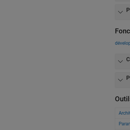
P
Fonc
dévelop
C
P
Outil
Archi
Param