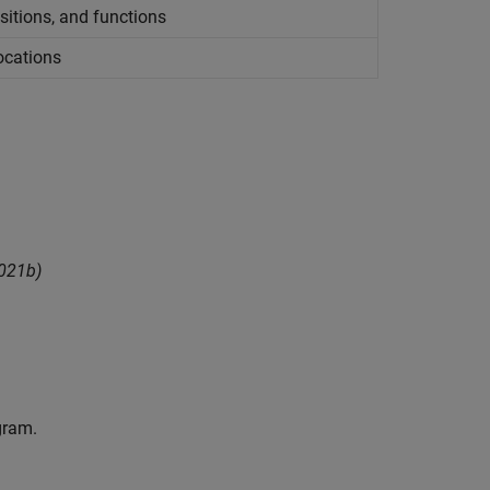
sitions, and functions
ocations
021b)
gram.