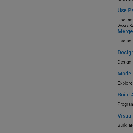
Use Pa
Use ins
Depuis R
Merge 
Use an 
Design
Design 
Model
Explore
Build 
Program
Visua
Build a