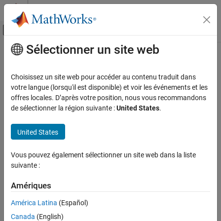
Passer au contenu
Centre d’aide MATLAB
Activer/désactiver l'affichage du menu d
Sélectionner un site web
Contenu principal
Accueil de la documentation
La traduction de cette page n'est pas à jour. Cliquez ici pour voir la
dernière version en anglais.
Traitement du signal
Choisissez un site web pour accéder au contenu traduit dans
votre langue (lorsqu'il est disponible) et voir les événements et les
Lifting
Wavelet Toolbox
offres locales. D’après votre position, nous vous recommandons
Bancs de filtres
de sélectionner la région suivante :
United States
.
Lifting en ondelettes 1D et 2D, transformées polynomiales locales
Catégorie
et polynômes de Laurent
Bancs de filtres orthogonaux et
United States
Le lifting en ondelettes permet de concevoir progressivement des
biorthogonaux
bancs de filtres à reconstruction parfaite avec des propriétés
Lifting
Vous pouvez également sélectionner un site web dans la liste
spécifiques. Pour plus d’informations et un exemple de lifting en
suivante :
ondelettes, veuillez consulter
Lifting Method for Constructing
Wavelets
.
Amériques
Fonctions
América Latina
(Español)
Canada
(English)
développer tout