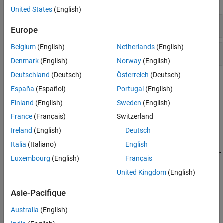
United States
(English)
Lifting
Europe
Belgium
(English)
Netherlands
(English)
Transformées polynomiales locales
Denmark
(English)
Norway
(English)
Deutschland
(Deutsch)
Österreich
(Deutsch)
Rubriques
España
(Español)
Portugal
(English)
Lifting
Finland
(English)
Sweden
(English)
Utiliser le lifting pour concevoir des filtres d'ondelettes lorsqu'on
France
(Français)
Switzerland
applique la transformée en ondelettes discrète.
Ireland
(English)
Deutsch
Lifting Method for Constructing Wavelets
Italia
(Italiano)
English
Learn about constructing wavelets that do not depend on Fourier-
Luxembourg
(English)
Français
based methods.
United Kingdom
(English)
Smoothing Nonuniformly Sampled Data
Asie-Pacifique
This example shows to smooth and denoise nonuniformly
sampled data using the multiscale local polynomial transform
Australia
(English)
(MLPT).