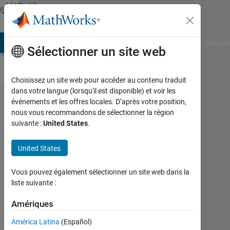
Passer au contenu
MATLAB
Answers
AB Answers
File Exchange
Cody
AI Chat Playground
Discuss
Sélectionner un site web
Choisissez un site web pour accéder au contenu traduit
dans votre langue (lorsqu'il est disponible) et voir les
fzero
événements et les offres locales. D’après votre position,
nous vous recommandons de sélectionner la région
function
suivante :
United States
.
calculating
all zeros
United States
within
Vous pouvez également sélectionner un site web dans la
interval
liste suivante :
Amériques
Rick
América Latina
(Español)
28