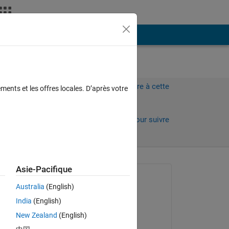
Plus
Connectez-vous pour répondre à cette
ments et les offres locales. D’après votre
question.
Partager
Connectez-vous pour suivre
l’activité
Asie-Pacifique
Question posée :
Australia
(English)
Ying Wu
India
(English)
le 7 Oct 2021
lly 
New Zealand
(English)
e 
Commenté :