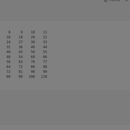
    8     9    10    11

   16    18    20    22

   24    27    30    33

   32    36    40    44

   40    45    50    55

   48    54    60    66

   56    63    70    77

   64    72    80    88

   72    81    90    99
