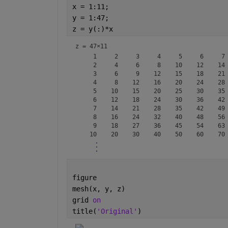
x = 1:11;
y = 1:47;
z = y(:)*x
z =
47×11
     1     2     3     4     5     6     7 
     2     4     6     8    10    12    14 
     3     6     9    12    15    18    21 
     4     8    12    16    20    24    28 
     5    10    15    20    25    30    35 
     6    12    18    24    30    36    42 
     7    14    21    28    35    42    49 
     8    16    24    32    40    48    56 
     9    18    27    36    45    54    63 
figure
mesh(x, y, z)
grid 
on
title(
'Original'
)