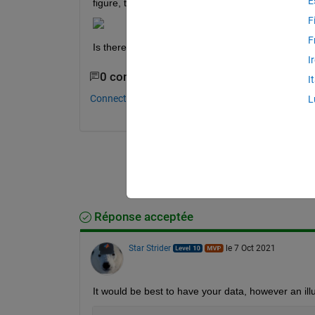
E
figure, the location of NaN is blank (see below).
F
F
Is there any method to fill these special locations
I
0 commentaires
I
Connectez-vous pour commenter.
L
Réponse acceptée
Star Strider
le 7 Oct 2021
It would be best to have your data, however an ill