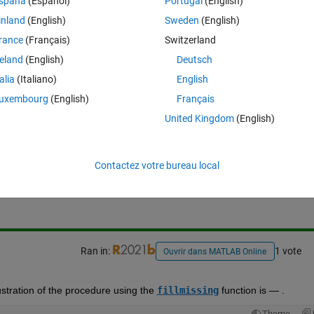
spaña
(Español)
Portugal
(English)
inland
(English)
Sweden
(English)
rance
(Français)
Switzerland
? Thanks!
reland
(English)
Deutsch
talia
(Italiano)
English
uxembourg
(English)
Français
United Kingdom
(English)
Connectez-vous pour répondre à cette q
Contactez votre bureau local
Partager
Connectez-vous pour suivre l
Ran in:
1 vote
Ouvrir dans MATLAB Online
ustration of the procedure using the 
fillmissing
 function is — .  
Theme