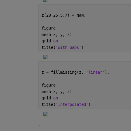
z(20:25,5:7) = NaN;                   
figure
mesh(x, y, z)
grid 
on
title(
'With Gaps'
)
z = fillmissing(z, 
'linear'
);
figure
mesh(x, y, z)
grid 
on
title(
'Interpolated'
)
.