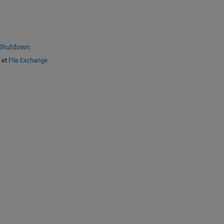
 Shutdown
et
File Exchange