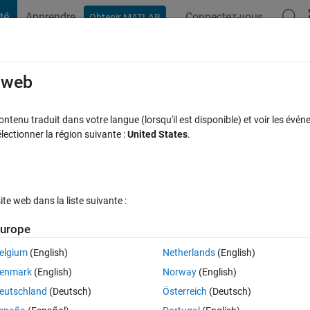
té
Apprendre
Connectez-vous
Obtenir MATLAB
t Playground
Discussions
Compétitions
Blogs
Publication
rcourir
FAQ MATLAB
Plus
e web
lack of individual data
tenu traduit dans votre langue (lorsqu'il est disponible) et voir les événe
ctionner la région suivante :
United States
.
acceptée
Mise à jour 7 Oct 2021
14 Vues (30 jours)
e web dans la liste suivante :
urope
elgium
(English)
Netherlands
(English)
0 votes
enmark
(English)
Norway
(English)
mat of mesh(x, y, z). My z is a 47*11 matrix, in which the 7 column actua
eutschland
(Deutsch)
Österreich
(Deutsch)
as NaN in order to from a matrix with other columns. But when I plot th