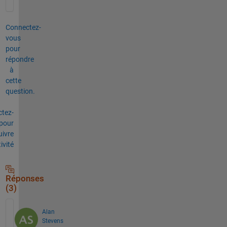
Connectez-
vous
pour
répondre
à
cette
question.
tez-
pour
uivre
tivité
Réponses
(3)
Alan
Stevens