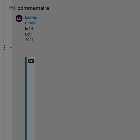
1 commentaire
Ludwig
Crous
le 24
Oct
2021
T
h
a
n
k 
y
o
u 
s
o 
m