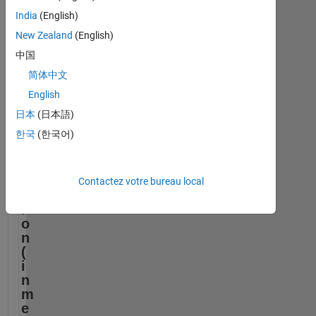
India
(English)
New Zealand
(English)
中国
简体中文
English
D
日本
(日本語)
e
한국
(한국어)
f
l
e
c
Contactez votre bureau local
t
i
o
n 
(
i
n 
m
e