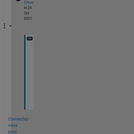
Crous
le 24
Oct
2021
T
h
a
n
k 
y
o
u
.
Connectez-
vous
pour