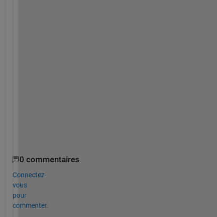
o
r
d
e
r 
t
o 
p
l
o
t 
i
t
?
0 commentaires
Connectez-
vous
pour
commenter.