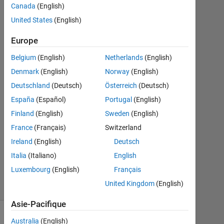
Canada
(English)
United States
(English)
Ludwig
Crous
Europe
24
Oct
Belgium
(English)
Netherlands
(English)
2021
Denmark
(English)
Norway
(English)
3
Deutschland
(Deutsch)
Österreich
(Deutsch)
Réponses
España
(Español)
Portugal
(English)
Mise
Finland
(English)
Sweden
(English)
à
France
(Français)
Switzerland
jour
Ireland
(English)
Deutsch
24
Oct
Italia
(Italiano)
English
2021
Luxembourg
(English)
Français
10 Vues
United Kingdom
(English)
(30 jours)
Asie-Pacifique
Australia
(English)