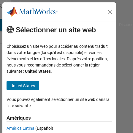
Passer au contenu
MATLAB
Answers
AB Answers
File Exchange
Cody
AI Chat Playground
Discuss
Sélectionner un site web
Choisissez un site web pour accéder au contenu traduit
dans votre langue (lorsqu'il est disponible) et voir les
Plot the
événements et les offres locales. D’après votre position,
nous vous recommandons de sélectionner la région
slope of
suivante :
United States
.
a
parabola
United States
with only
Vous pouvez également sélectionner un site web dans la
the data
liste suivante :
points
Amériques
being
known
América Latina
(Español)