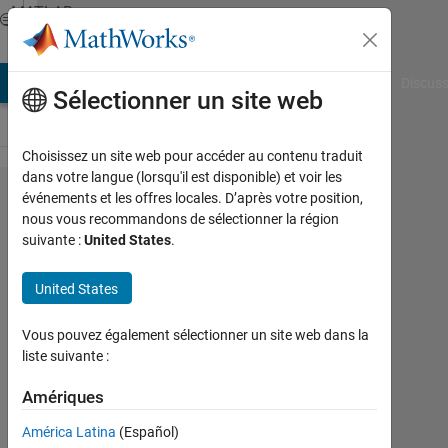
Passer au contenu
MATLAB
Answers
AB Answers
File Exchange
Cody
AI Chat Playground
Discuss
Sélectionner un site web
Choisissez un site web pour accéder au contenu traduit
dans votre langue (lorsqu'il est disponible) et voir les
Plotting surf
événements et les offres locales. D’après votre position,
nous vous recommandons de sélectionner la région
figure, with 2
suivante :
United States
.
matrix and
one vector.
United States
Position/Force
Vous pouvez également sélectionner un site web dans la
over time.
liste suivante :
Amériques
Anders
Mahler
América Latina
(Español)
31