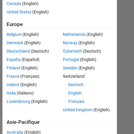
Canada
(English)
Oct
United States
(English)
2014
3
Europe
Réponses
Belgium
(English)
Netherlands
(English)
Réponse
Denmark
(English)
Norway
(English)
acceptée
Deutschland
(Deutsch)
Österreich
(Deutsch)
Mise
España
(Español)
Portugal
(English)
à
Finland
(English)
Sweden
(English)
jour
France
(Français)
Switzerland
7
Ireland
(English)
Deutsch
Nov
2014
Italia
(Italiano)
English
6 Vues
Luxembourg
(English)
Français
(30 jours)
United Kingdom
(English)
Asie-Pacifique
Australia
(English)