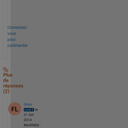
r
e
!
Connectez-
vous
pour
commenter.
Plus
de
réponses
(2)
Orion
le
31 Oct
2014
Modifié(e) :