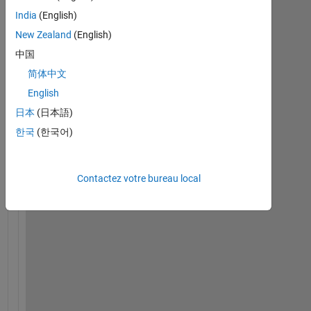
India
(English)
New Zealand
(English)
中国
简体中文
English
time.mat
日本
(日本語)
force.mat
한국
(한국어)
position.mat
Contactez votre bureau local
T
r
y
i
n
g 
t
o 
p