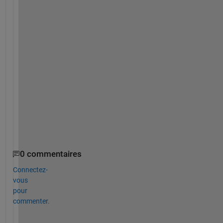
s 
A
n
d
e
r
s 
M
a
h
l
e
r
0 commentaires
Connectez-
vous
pour
commenter.