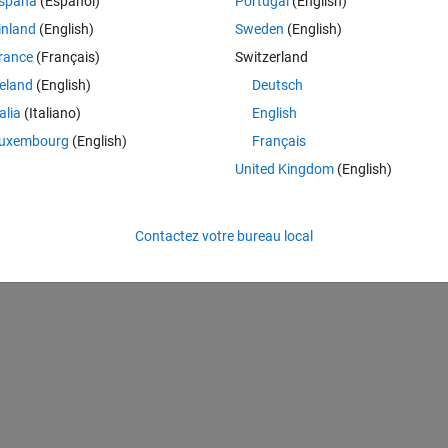
spaña
(Español)
Portugal
(English)
...? I tried adding my vectors to a Ntot and Ftot as seen.
inland
(English)
Sweden
(English)
rance
(Français)
Switzerland
reland
(English)
Deutsch
talia
(Italiano)
English
uxembourg
(English)
Français
United Kingdom
(English)
Contactez votre bureau local