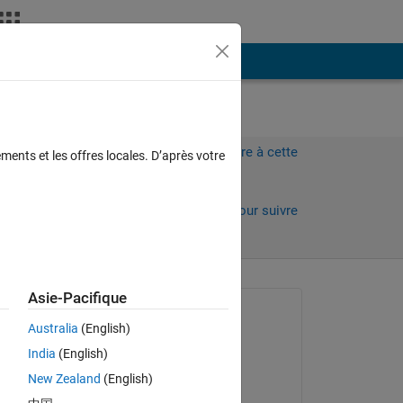
Plus
Connectez-vous pour répondre à cette
ments et les offres locales. D’après votre
question.
Partager
Connectez-vous pour suivre
l’activité
Asie-Pacifique
Question posée :
Australia
(English)
Daniel
India
(English)
le 19 Nov 2014
New Zealand
(English)
Commenté :
 