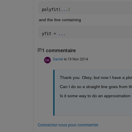
polyfit(
...
)
and the line containing
yfit = 
...
1 commentaire
Daniel
le 19 Nov 2014
Thank you. Okey, but now I have a plot 
Can I do so a straight line goes from t
Is it some way to do an approximation 
Connectez-vous pour commenter.