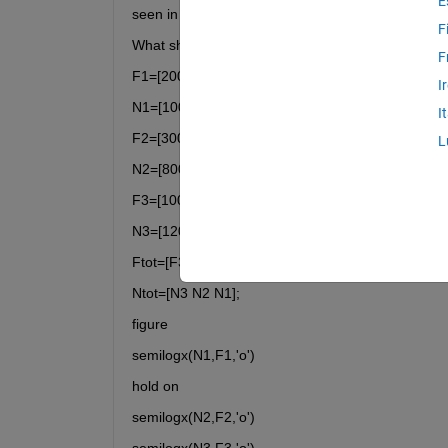
E
seen in my code. But it just plots a horizontal line
F
What should I do? Thank you.
F
F1=[200 200 200];
I
N1=[10000 15000 20000];
I
F2=[300 300 300];
L
N2=[8000 7000 7500];
F3=[100 100 100];
N3=[120000 140000 80000];
Ftot=[F3 F2 F1];
Ntot=[N3 N2 N1];
figure
semilogx(N1,F1,'o')
hold on
semilogx(N2,F2,'o')
semilogx(N3,F3,'o')