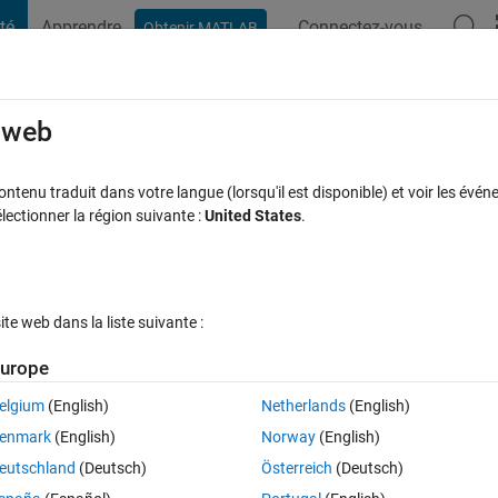
té
Apprendre
Connectez-vous
Obtenir MATLAB
t Playground
Discussions
Compétitions
Blogs
Publication
rcourir
FAQ MATLAB
Plus
e web
tenu traduit dans votre langue (lorsqu'il est disponible) et voir les événe
ctionner la région suivante :
United States
.
acceptée
Mise à jour 19 Nov 2014
33 Vues (30 jours)
e web dans la liste suivante :
urope
elgium
(English)
Netherlands
(English)
0 votes
Ouvrir dans MATLAB Online
enmark
(English)
Norway
(English)
eutschland
(Deutsch)
Österreich
(Deutsch)
 N3. I want to do a linear fit of my data and plot that. I tried polyfit as