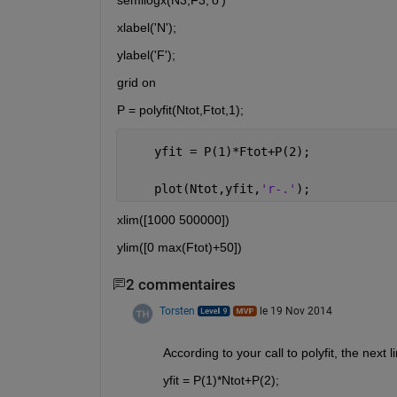
xlabel('N');
ylabel('F');
grid on
P = polyfit(Ntot,Ftot,1);
    yfit = P(1)*Ftot+P(2);
    plot(Ntot,yfit,
'r-.'
);
xlim([1000 500000])
ylim([0 max(Ftot)+50])
2 commentaires
Torsten
le 19 Nov 2014
According to your call to polyfit, the next 
yfit = P(1)*Ntot+P(2);