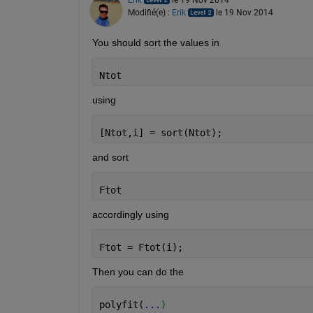
Modifié(e) :
Erik
le 19 Nov 2014
You should sort the values in
Ntot
using
[Ntot,i] = sort(Ntot);
and sort
Ftot
accordingly using
Ftot = Ftot(i);
Then you can do the
polyfit(
...
)