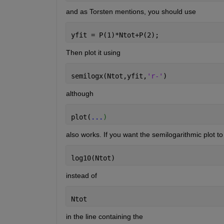
and as Torsten mentions, you should use
yfit = P(1)*Ntot+P(2);
Then plot it using
semilogx(Ntot,yfit,
'r-'
)
although
plot(
...
)
also works. If you want the semilogarithmic plot to
log10(Ntot)
instead of
Ntot
in the line containing the