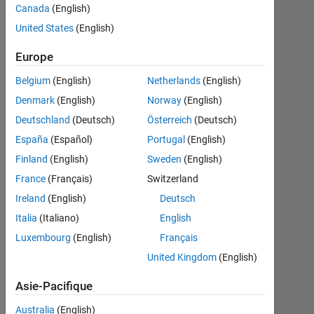
is in
Canada
(English)
contrast
United States
(English)
with the
Europe
plot?
Belgium
(English)
Netherlands
(English)
Denmark
(English)
Norway
(English)
Ronica
Deutschland
(Deutsch)
Österreich
(Deutsch)
Lilia
España
(Español)
Portugal
(English)
Pascua
1
Finland
(English)
Sweden
(English)
Fév
France
(Français)
Switzerland
2022
Ireland
(English)
Deutsch
2
Réponses
Italia
(Italiano)
English
Luxembourg
(English)
Français
Réponse
United Kingdom
(English)
acceptée
Asie-Pacifique
Mise
Australia
(English)
à