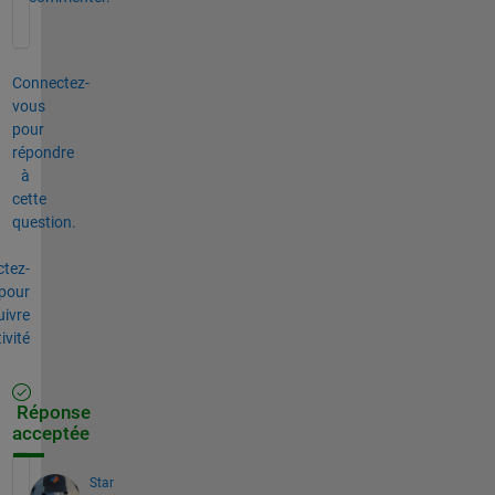
Connectez-
vous
pour
répondre
à
cette
question.
tez-
pour
uivre
tivité
Réponse
acceptée
Star