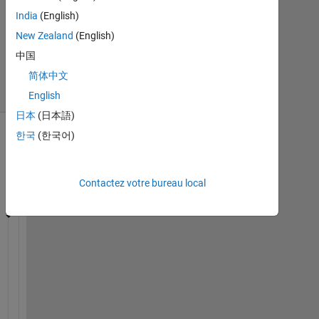
jour
India
(English)
1
New Zealand
(English)
Fév
中国
2022
简体中文
7 Vues
(30 jours)
English
日本
(日本語)
한국
(한국어)
Contactez votre bureau local
H
o
w 
d
o 