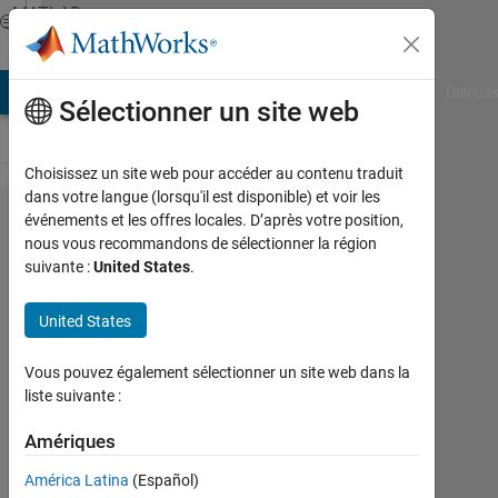
Passer au contenu
MATLAB
Answers
AB Answers
File Exchange
Cody
AI Chat Playground
Discuss
Sélectionner un site web
Choisissez un site web pour accéder au contenu traduit
dans votre langue (lorsqu'il est disponible) et voir les
How do I
événements et les offres locales. D’après votre position,
nous vous recommandons de sélectionner la région
juxtapose
suivante :
United States
.
the two
plots so
United States
that the
Vous pouvez également sélectionner un site web dans la
circles
liste suivante :
indicating
Amériques
the peak
amplitude
América Latina
(Español)