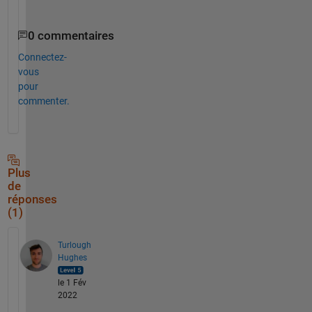
0 commentaires
Connectez-
vous
pour
commenter.
Plus
de
réponses
(1)
Turlough
Hughes
le 1 Fév
2022