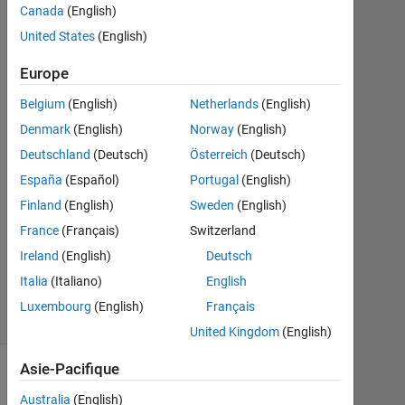
Canada
(English)
Mai
United States
(English)
2022
1
Europe
Réponse
Belgium
(English)
Netherlands
(English)
Réponse
Denmark
(English)
Norway
(English)
acceptée
Deutschland
(Deutsch)
Österreich
(Deutsch)
Mise
España
(Español)
Portugal
(English)
à
Finland
(English)
Sweden
(English)
jour
France
(Français)
Switzerland
21
Ireland
(English)
Deutsch
Sep
2024
Italia
(Italiano)
English
37 Vues
Luxembourg
(English)
Français
(30 jours)
United Kingdom
(English)
Asie-Pacifique
Australia
(English)