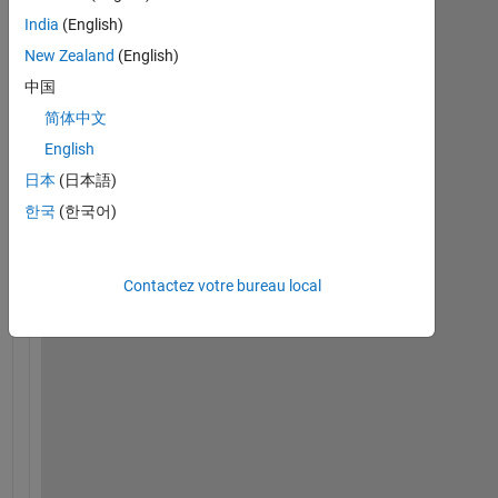
India
(English)
New Zealand
(English)
中国
简体中文
English
I 
w
日本
(日本語)
a
한국
(한국어)
n
t 
t
Contactez votre bureau local
o 
c
o
m
p
a
r
e 
a