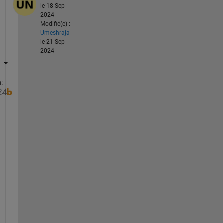
le 18 Sep
2024
Modifié(e) :
Umeshraja
le 21 Sep
2024
:
H
i 
@
S
a
l
l
y 
S