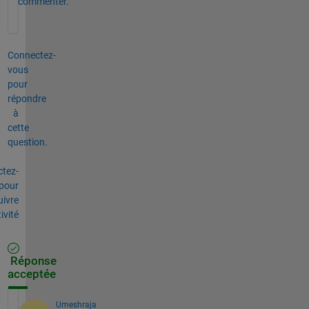
commenter.
Connectez-
vous
pour
répondre
à
cette
question.
tez-
pour
uivre
tivité
Réponse
acceptée
Umeshraja