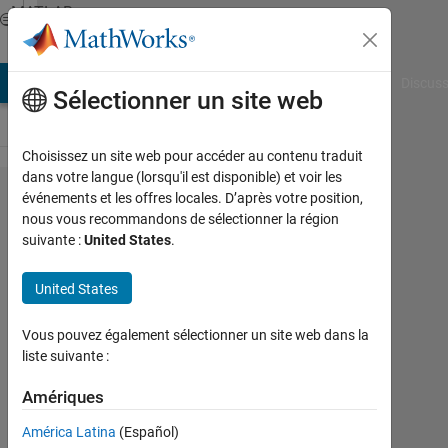
Passer au contenu
MATLAB
Answers
AB Answers
File Exchange
Cody
AI Chat Playground
Discuss
Sélectionner un site web
Choisissez un site web pour accéder au contenu traduit
dans votre langue (lorsqu'il est disponible) et voir les
How to
événements et les offres locales. D’après votre position,
nous vous recommandons de sélectionner la région
compare
suivante :
United States
.
between
two
United States
images
Vous pouvez également sélectionner un site web dans la
?
liste suivante :
Amériques
Sally
Sakr
América Latina
(Español)
14