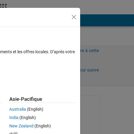
Plus
Connectez-vous pour répondre à cette
ments et les offres locales. D’après votre
question.
Partager
Connectez-vous pour suivre
l’activité
 anciens
Asie-Pacifique
Question posée :
Australia
(English)
muhammad ahmad
India
(English)
le 17 Juin 2022
h 1 
New Zealand
(English)
Commenté :