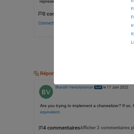
E
represented in 1 MHz 
F
0 commentaires
F
Connectez-vous pour commenter.
I
I
L
Réponses (1)
Bharath Venkataraman
le 17 Juin 2022
Are you trying to implement a chaneelizer? If so, h
equivalent
.
4 commentaires
Afficher 2 commentaires p