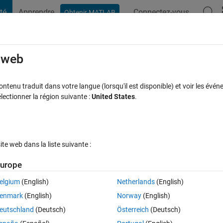
té
Apprendre
Connectez-vous
Obtenir MATLAB
t Playground
Discussions
Compétitions
Blogs
Publication
rcourir
FAQ MATLAB
Plus
e web
sampler output for ZYNQ FPGA
tenu traduit dans votre langue (lorsqu'il est disponible) et voir les événe
ctionner la région suivante :
United States
.
Mise à jour 21 Juin 2022
e
354 Vues (30 jours)
e web dans la liste suivante :
Afficher commentaires plus
urope
elgium
(English)
Netherlands
(English)
0 votes
enmark
(English)
Norway
(English)
he decimated output downsamples the signl in a way that signals of eac
eutschland
(Deutsch)
Österreich
(Deutsch)
s output changed dothat all the signlas in the 4 MHz band are 