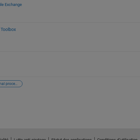
ile Exchange
 Toolbox
digital signal processing
alité
Lutte anti-piratage
Statut des applications
Conditions d՚utilisation