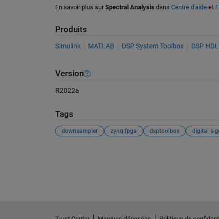
En savoir plus sur
Spectral Analysis
dans
Centre d'aide
et
F
Produits
Simulink
MATLAB
DSP System Toolbox
DSP HDL
Version
R2022a
Tags
downsampler
zynq fpga
dsptoolbox
Voir également
Trust Center
Marques déposées
Politique de confidenti