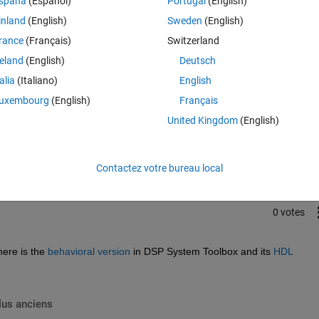
spaña
(Español)
Portugal
(English)
inland
(English)
Sweden
(English)
rance
(Français)
Switzerland
reland
(English)
Deutsch
talia
(Italiano)
English
uxembourg
(English)
Français
Connectez-vous pour répondre à cette q
United Kingdom
(English)
Partager
Connectez-vous pour suivre l
Contactez votre bureau local
0 votes
ere is the 
behavioral version
 in DSP System Toolbox and its 
HDL 
lus anciens