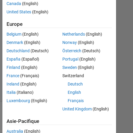
Watson
Canada
(English)
24
United States
(English)
Juin
2022
Europe
2
Réponses
Belgium
(English)
Netherlands
(English)
Denmark
(English)
Norway
(English)
Mise
Deutschland
(Deutsch)
Österreich
(Deutsch)
à
España
(Español)
Portugal
(English)
jour
24
Finland
(English)
Sweden
(English)
Juin
France
(Français)
Switzerland
2022
Ireland
(English)
Deutsch
19 Vues
Italia
(Italiano)
English
(30 jours)
Luxembourg
(English)
Français
United Kingdom
(English)
Asie-Pacifique
Australia
(English)