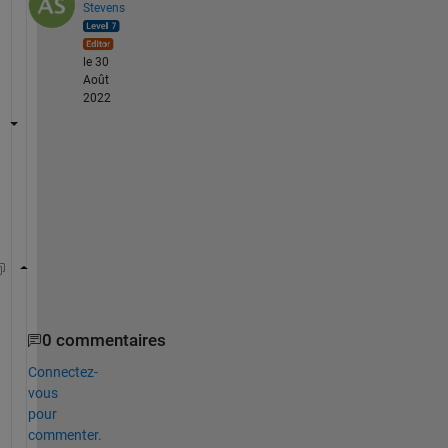
Stevens
le 30
Août
2022
S
e
e
help 
polyval
0 commentaires
Connectez-
vous
pour
commenter.