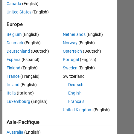
Réponses
Canada
(English)
United States
(English)
Réponse
acceptée
Europe
Belgium
(English)
Netherlands
(English)
Mise
à
Denmark
(English)
Norway
(English)
jour
Deutschland
(Deutsch)
Österreich
(Deutsch)
30
España
(Español)
Portugal
(English)
Août
Finland
(English)
Sweden
(English)
2022
8 Vues
France
(Français)
Switzerland
(30 jours)
Ireland
(English)
Deutsch
Italia
(Italiano)
English
Luxembourg
(English)
Français
United Kingdom
(English)
Asie-Pacifique
Australia
(English)