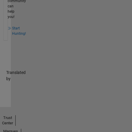
community
can
help
you!
Start
Hunting!
Translated
by
Trust
Center
Marques