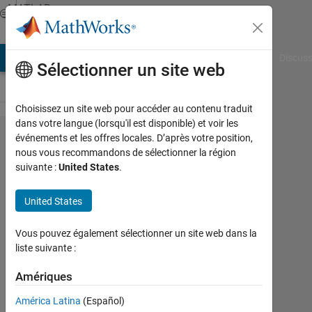
Passer au contenu
MATLAB
Answers
AB Answers
File Exchange
Cody
AI Chat Playground
Discuss
Sélectionner un site web
Choisissez un site web pour accéder au contenu traduit
dans votre langue (lorsqu'il est disponible) et voir les
Generate
événements et les offres locales. D’après votre position,
nous vous recommandons de sélectionner la région
diagram
suivante :
United States
.
in linear
scale
United States
Vous pouvez également sélectionner un site web dans la
Berkay
liste suivante :
30
Août
Amériques
2022
América Latina
(Español)
2