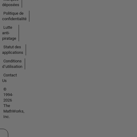
déposées
Politique de
confidentialité
Lutte
anti-
piratage
Statut des
applications
Conditions
d՚utilisation
Contact
Us
©
1994-
2026
The
MathWorks,
Inc.
ectionner un site web