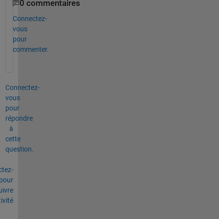
0 commentaires
Connectez-
vous
pour
commenter.
Connectez-
vous
pour
répondre
à
cette
question.
tez-
pour
uivre
tivité