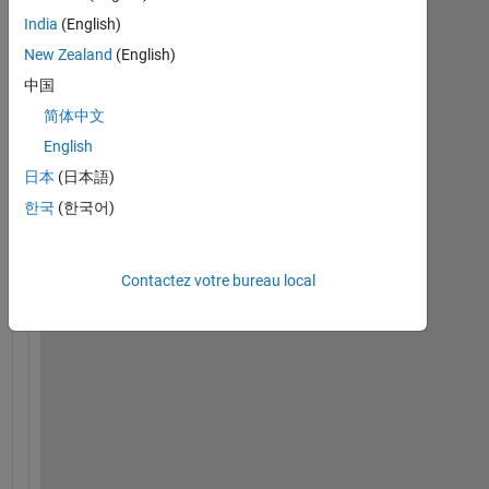
India
(English)
New Zealand
(English)
I 
中国
d
e
简体中文
f
English
i
日本
(日本語)
n
e
한국
(한국어)
d  
a 
p
Contactez votre bureau local
o
l
y
n
o
m
i
a
;