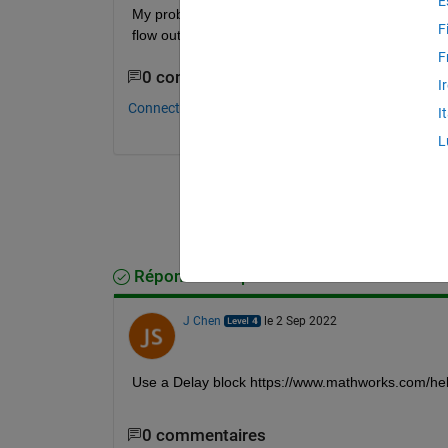
E
My problem is I want to achieve a convergence (the 
F
flow out to the flow in till they both have the same 
F
0 commentaires
I
Connectez-vous pour commenter.
I
L
Réponse acceptée
J Chen
le 2 Sep 2022
Use a Delay block https://www.mathworks.com/help
0 commentaires