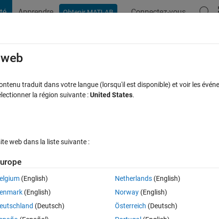
té
Apprendre
Connectez-vous
Obtenir MATLAB
t Playground
Discussions
Compétitions
Blogs
Publication
rcourir
FAQ MATLAB
Plus
e web
ack to the input untill they both converg
tenu traduit dans votre langue (lorsqu'il est disponible) et voir les événe
ctionner la région suivante :
United States
.
Réponse acceptée
Mise à jour 2 Sep 2022
15 Vues (30 jours)
e web dans la liste suivante :
urope
elgium
(English)
Netherlands
(English)
0 votes
enmark
(English)
Norway
(English)
d flow rate for a fuel rig. The model takes in a guessed flow, and based
eutschland
(Deutsch)
Österreich
(Deutsch)
pressures are used to compute the final flow.