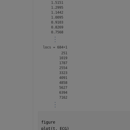
    1.5151

    1.2995

    1.1442

    1.0095

    0.9103

    0.8269

locs =
684×1
         251

        1019

        1787

        2554

        3323

        4091

        4858

        5627

        6394

figure
plot(t, ECG)