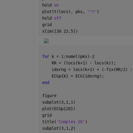
hold 
on
plot(t(locs), pks, 
'^r'
)
hold 
off
grid
xlim([20 22.5])
for 
k = 1:numel(pks)-2
    RR = (locs(k+1) - locs(k));
    idxrng = locs(k+1) + (-fix(RR/2) :
    ECGp{k} = ECG(idxrng);
end
figure
subplot(3,1,1)
plot(ECGp{20})
grid
title(
'Complex 20'
)
subplot(3,1,2)