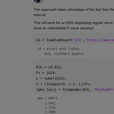
This approach takes advantage of the fact that the
interval.  
This will work for an EKG displaying regular sinus r
have an indentifable P-wave anyway).  
LD = load(websave(
'ECG'
,
'https://www.m
LD = 
struct with fields:
ECG = LD.ECG;
Fs = 1024;
L = numel(ECG);
t = linspace(0, L-1, L)/Fs;
[pks,locs] = findpeaks(ECG, 
'MinPeakPr
pks =
684×1
    2.5451

    2.1133

    1.7806
