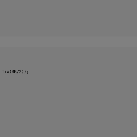
 fix(RR/2));