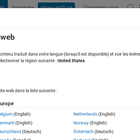
té
Apprendre
Connectez-vous
Obtenir MATLAB
t Playground
Discussions
Compétitions
Blogs
Publication
rcourir
FAQ MATLAB
Plus
e web
iodic signal?
tenu traduit dans votre langue (lorsqu'il est disponible) et voir les événe
ctionner la région suivante :
United States
.
cceptée
Mise à jour 29 Nov 2022
38 Vues (30 jours)
e web dans la liste suivante :
Afficher commentaires plus
urope
elgium
(English)
Netherlands
(English)
0 votes
enmark
(English)
Norway
(English)
eutschland
(Deutsch)
Österreich
(Deutsch)