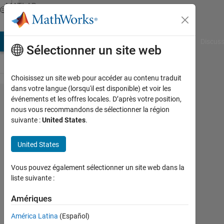
Passer au contenu
MATLAB
Answers
AB Answers
File Exchange
Cody
AI Chat Playground
Discuss
Sélectionner un site web
Choisissez un site web pour accéder au contenu traduit
dans votre langue (lorsqu'il est disponible) et voir les
Extract
événements et les offres locales. D’après votre position,
nous vous recommandons de sélectionner la région
Spring
suivante :
United States
.
data
from
United States
the
Vous pouvez également sélectionner un site web dans la
revolut
liste suivante :
joint
Amériques
erwin
América Latina
(Español)