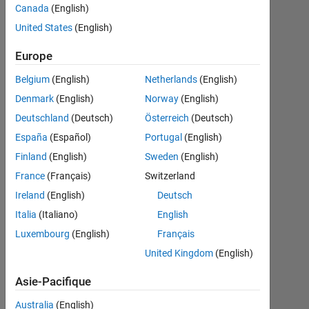
these figures
Canada
(English)
inside the
United States
(English)
loop. The
Europe
loop is given
Belgium
(English)
Netherlands
(English)
below.
Denmark
(English)
Norway
(English)
Deutschland
(Deutsch)
Österreich
(Deutsch)
osasunmwen
España
(Español)
Portugal
(English)
efosa
Finland
(English)
Sweden
(English)
9
Jan
France
(Français)
Switzerland
2023
Ireland
(English)
Deutsch
1
Italia
(Italiano)
English
Réponse
Luxembourg
(English)
Français
Réponse
United Kingdom
(English)
acceptée
Asie-Pacifique
Mise
Australia
(English)