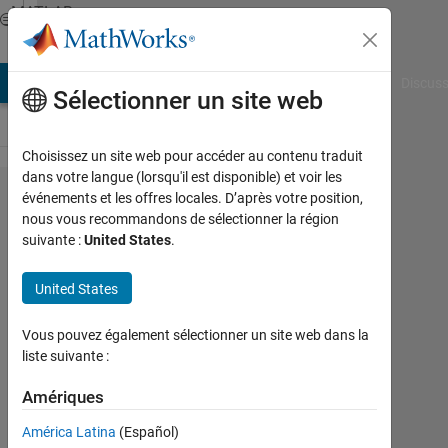
Passer au contenu
MATLAB
Answers
AB Answers
File Exchange
Cody
AI Chat Playground
Discuss
Sélectionner un site web
Choisissez un site web pour accéder au contenu traduit
dans votre langue (lorsqu'il est disponible) et voir les
i have a loop
événements et les offres locales. D’après votre position,
nous vous recommandons de sélectionner la région
which runs
suivante :
United States
.
from 1 to 7
producing
United States
four different
Vous pouvez également sélectionner un site web dans la
figures per
liste suivante :
run. How do i
Amériques
automatically
save each of
América Latina
(Español)