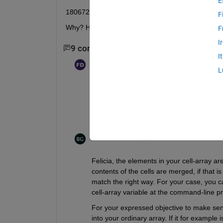
E
180672064x1
F
Why? How can I resolve this problem?
F
I
9 commentaires
Afficher 7 commentaires p
I
Felicia DE CAPUA
le 10 Jan 2023
L
I have a cell array 64x1, but when I con
array 64x1.
Bjorn Gustavsson
le 10 Jan 2023
Felicia, the elements in your cell-array a
contents of the cells are merged, if that is
match the right way. For your case, you c
cell-array variable at the command-line p
For your expressed objective to make sens
into your ordinary array. If it for exampl