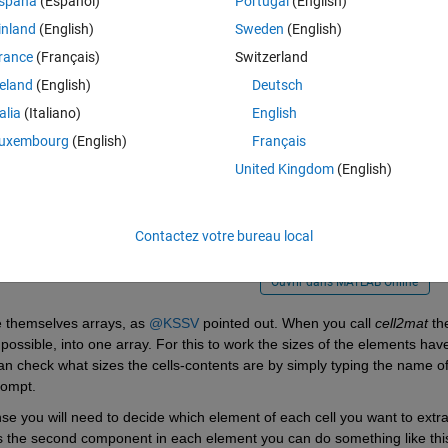
spaña
(Español)
Portugal
(English)
inland
(English)
Sweden
(English)
rance
(Français)
Switzerland
reland
(English)
Deutsch
lus anciens
talia
(Italiano)
English
uxembourg
(English)
Français
United Kingdom
(English)
vert this in matrix array I obtain 282301x1. I would like to obtain an 
Contactez votre bureau local
Ouvrir dans MATLAB Online
re themselves arrays, as 
@KSSV
 pointed out. When you call 
cell2mat
 the
 possible, into one array. For this to work the sizes of the elements have
an check what sizes the cells-contents are by simply typing the name of 
rompt. 
e you will need to decide which element of each cell you want to extrac
e is the second component in each element you can do something like thi