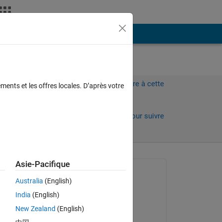
Plus
Connectez-vous pour répondre à cette
ments et les offres locales. D’après votre
question.
Partager
Connectez-vous pour suivre
l’activité
 anciens
Asie-Pacifique
Question posée :
Australia
(English)
Felicia DE CAPUA
India
(English)
le 10 Jan 2023
New Zealand
(English)
Commenté :