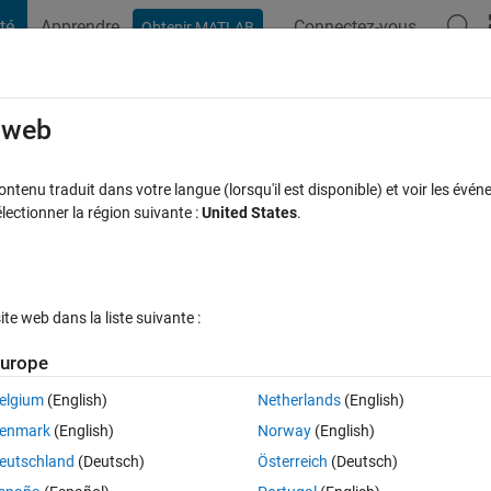
té
Apprendre
Connectez-vous
Obtenir MATLAB
t Playground
Discussions
Compétitions
Blogs
Publication
rcourir
FAQ MATLAB
Plus
e web
tenu traduit dans votre langue (lorsqu'il est disponible) et voir les événe
ctionner la région suivante :
United States
.
Mise à jour 10 Jan 2023
s
36 Vues (30 jours)
e web dans la liste suivante :
Afficher commentaires plus
urope
elgium
(English)
Netherlands
(English)
0 votes
enmark
(English)
Norway
(English)
eutschland
(Deutsch)
Österreich
(Deutsch)
 in array 64x1, but when I use cell2mat I obatin this result: