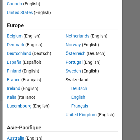
1
Canada
(English)
Réponse
United States
(English)
Réponse
Europe
acceptée
Belgium
(English)
Netherlands
(English)
Mise
Denmark
(English)
Norway
(English)
à
Deutschland
(Deutsch)
Österreich
(Deutsch)
jour
España
(Español)
Portugal
(English)
21
Finland
(English)
Sweden
(English)
Jan
2023
France
(Français)
Switzerland
29 Vues
Ireland
(English)
Deutsch
(30 jours)
Italia
(Italiano)
English
Luxembourg
(English)
Français
Afficher
United Kingdom
(English)
commentaires
plus
Asie-Pacifique
anciens
Australia
(English)