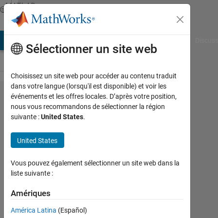
Passer au contenu
MATLAB
Answers
AB Answers
File Exchange
Cody
AI Chat Playground
Discuss
Sélectionner un site web
Choisissez un site web pour accéder au contenu traduit
dans votre langue (lorsqu'il est disponible) et voir les
How to
événements et les offres locales. D’après votre position,
nous vous recommandons de sélectionner la région
remove all
suivante :
United States
.
for-loops with
vectorization?
United States
Vous pouvez également sélectionner un site web dans la
Sadiq
liste suivante :
Akbar
18
Amériques
Jan
2023
América Latina
(Español)