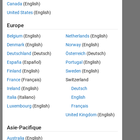
Canada
(English)
2023
2
United States
(English)
Réponses
Europe
Mise
Belgium
(English)
Netherlands
(English)
à
Denmark
(English)
Norway
(English)
jour
2
Deutschland
(Deutsch)
Österreich
(Deutsch)
Avr
España
(Español)
Portugal
(English)
2023
Finland
(English)
Sweden
(English)
37 Vues
France
(Français)
Switzerland
(30 jours)
Ireland
(English)
Deutsch
Italia
(Italiano)
English
Luxembourg
(English)
Français
United Kingdom
(English)
Asie-Pacifique
Australia
(English)