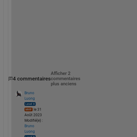
Elapsed time is 0.025416 seconds.
% Does it match?
isequaln(cor,COR)
ans = 
logical
Afficher 2
4 commentaires
commentaires
plus anciens
Bruno
Luong
le 31
Août 2023
Modifié(e) :
Bruno
Luong