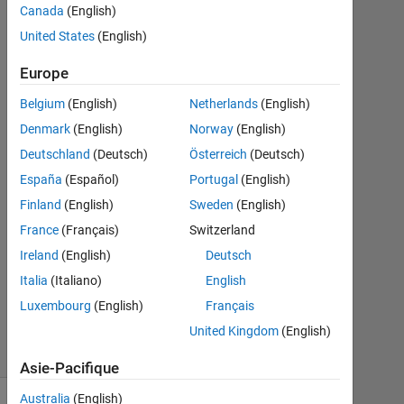
Canada
(English)
shamal
30
United States
(English)
Août
2023
Europe
3
Belgium
(English)
Netherlands
(English)
Réponses
Denmark
(English)
Norway
(English)
Réponse
Deutschland
(Deutsch)
Österreich
(Deutsch)
acceptée
España
(Español)
Portugal
(English)
Finland
(English)
Sweden
(English)
Mise
France
(Français)
Switzerland
à
jour
Ireland
(English)
Deutsch
31
Italia
(Italiano)
English
Août
Luxembourg
(English)
Français
2023
United Kingdom
(English)
7 Vues
(30 jours)
Asie-Pacifique
Australia
(English)