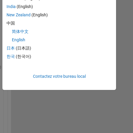
Afficher
India
(English)
commentaires
New Zealand
(English)
plus
anciens
中国
简体中文
English
日本
(日本語)
matlab_matri.mat
한국
(한국어)
Contactez votre bureau local
q=6062; 
%%I want to call this code and pass it a di
matrix=matri(1:q,:);
[~,c]=size(matrix);
COR=zeros(c,c);
  tic
    gg=1:c;       
    a=matrix(:,gg);