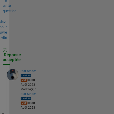
à
cette
question.
tez-
pour
uivre
tivité
Réponse
acceptée
Star Strider
le 30
Août 2023
Modifié(e) :
Star Strider
le 30
Août 2023