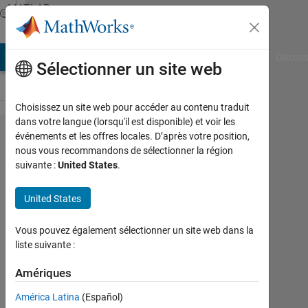
Passer au contenu
MATLAB
Answers
AB Answers
File Exchange
Cody
AI Chat Playground
Discuss
Sélectionner un site web
Choisissez un site web pour accéder au contenu traduit
dans votre langue (lorsqu'il est disponible) et voir les
how
événements et les offres locales. D’après votre position,
nous vous recommandons de sélectionner la région
to
suivante :
United States
.
speed
...i
United States
need
Vous pouvez également sélectionner un site web dans la
very
liste suivante :
fast
Amériques
code
América Latina
(Español)