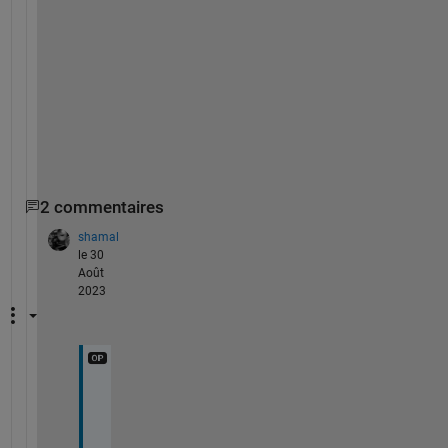
t
h
e
r
.  
.
2 commentaires
shamal
le 30
Août
2023
I 
s
a