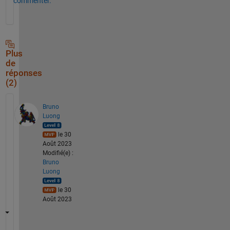
commenter.
Plus
de
réponses
(2)
Bruno
Luong
le 30
Août 2023
Modifié(e) :
Bruno
Luong
le 30
Août 2023