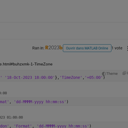
Ran in:
1 vote
Ouvrir dans MATLAB Online
ime.html#buhzxmk-1-TimeZone
Theme
' '18-Oct-2023 18:00:00'
},
'TimeZone'
,
'+05:00'
) 
mat'
, 
'dd-MMMM-yyyy hh:mm:ss'
)
don'
, 
'Format'
, 
'dd-MMMM-yyyy hh:mm:ss'
)