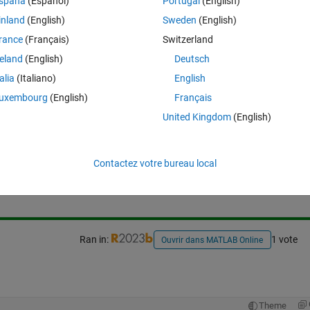
spaña
(Español)
Portugal
(English)
inland
(English)
Sweden
(English)
t-2023 01:00:00'
rance
(Français)
Switzerland
reland
(English)
Deutsch
talia
(Italiano)
English
uxembourg
(English)
Français
United Kingdom
(English)
Connectez-vous pour répondre à cette q
Contactez votre bureau local
Partager
Connectez-vous pour suivre l
Ran in:
1 vote
Ouvrir dans MATLAB Online
Theme