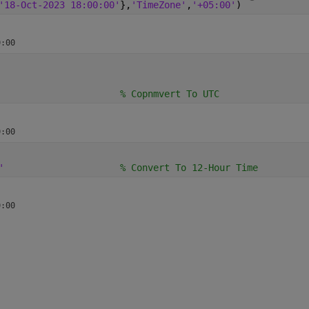
'18-Oct-2023 18:00:00'
},
'TimeZone'
,
'+05:00'
) 
% Copnmvert To UTC
'
% Convert To 12-Hour Time