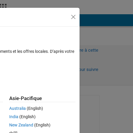
Plus
Connectez-vous pour répondre à cette
ments et les offres locales. D’après votre
question.
Partager
Connectez-vous pour suivre
l’activité
Asie-Pacifique
Question posée :
Australia
(English)
taimour sadiq
India
(English)
le 18 Oct 2023
New Zealand
(English)
Modifié(e) :