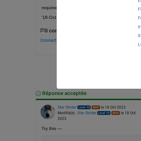
E
required result below:
F
'18-Oct-2023 12:40:00'                            '18-Oc
F
I
0 commentaires
I
Connectez-vous pour commenter.
L
Réponse acceptée
Star Strider
le 18 Oct 2023
Modifié(e) :
Star Strider
le 18 Oct
2023
Try this — 