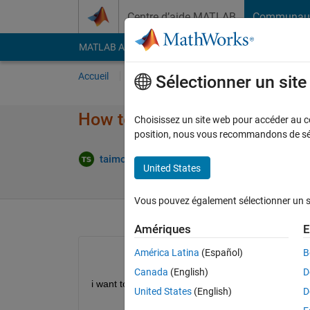
Passer au contenu
Centre d’aide MATLAB
Communau
MATLAB Answers
File Exchange
Cody
AI Cha
Accueil
Poser une question
Répondre
Pa
Sélectionner un sit
How to convert specified tim
Choisissez un site web pour accéder au con
position, nous vous recommandons de séle
R
taimour sadiq
18 Oct 2023
2 Réponses
United States
Vous pouvez également sélectionner un sit
Amériques
E
América Latina
(Español)
B
Canada
(English)
D
i want to convert datetime({'18-Oct-2023 17:40:0
United States
(English)
D