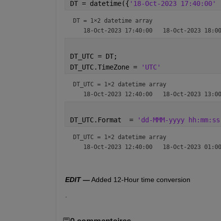
DT = datetime({
'18-Oct-2023 17:40:00' 
DT = 
1×2 datetime array
DT_UTC = DT;
DT_UTC.TimeZone = 
'UTC'
DT_UTC = 
1×2 datetime array
DT_UTC.Format  = 
'dd-MMM-yyyy hh:mm:ss
DT_UTC = 
1×2 datetime array
EDIT —
 Added 12-Hour time conversion
.