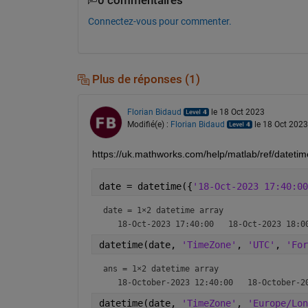
0 commentaires
Connectez-vous pour commenter.
Plus de réponses (1)
Florian Bidaud
le 18 Oct 2023
Modifié(e) :
Florian Bidaud
le 18 Oct 2023
https://uk.mathworks.com/help/matlab/ref/datet
date = datetime({
'18-Oct-2023 17:40:00
date = 
1×2 datetime array
datetime(date, 
'TimeZone'
, 
'UTC'
, 
'For
ans = 
1×2 datetime array
datetime(date, 
'TimeZone'
, 
'Europe/Lon