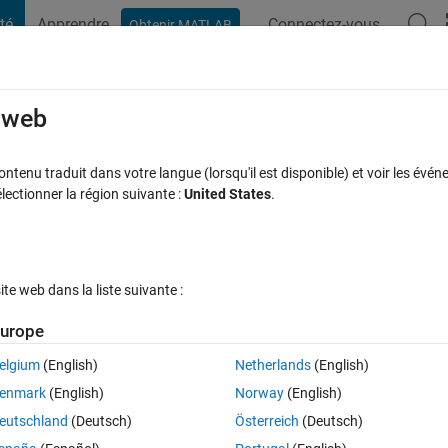
té
Apprendre
Connectez-vous
Obtenir MATLAB
t Playground
Discussions
Compétitions
Blogs
Publication
rcourir
FAQ MATLAB
Plus
e web
e to GMT/UTC?
tenu traduit dans votre langue (lorsqu'il est disponible) et voir les événe
ctionner la région suivante :
United States
.
éponse acceptée
Mise à jour 18 Oct 2023
15 Vues (30 jours)
e web dans la liste suivante :
urope
elgium
(English)
Netherlands
(English)
0 votes
enmark
(English)
Norway
(English)
0' '18-Oct-2023 18:00:00'},'TimeZone','+05:00')  to GMT or UTC?
eutschland
(Deutsch)
Österreich
(Deutsch)