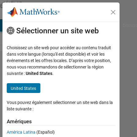
Passer au contenu
MATLAB
Answers
AB Answers
File Exchange
Cody
AI Chat Playground
Discuss
Sélectionner un site web
Choisissez un site web pour accéder au contenu traduit
dans votre langue (lorsqu'il est disponible) et voir les
How to
événements et les offres locales. D’après votre position,
nous vous recommandons de sélectionner la région
simulte a
suivante :
United States
.
chemical
reaction at
United States
different
Vous pouvez également sélectionner un site web dans la
initial
liste suivante :
concentratios
Amériques
of reactants
in the
América Latina
(Español)