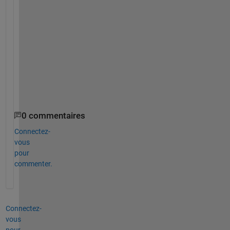
    middleCircle = distances > 1 & distances <= 2;
    outerCircle = distances > 2 & distances <= 3;
    miss = distances > 3;
end
.
0 commentaires
Connectez-
vous
pour
commenter.
Connectez-
vous