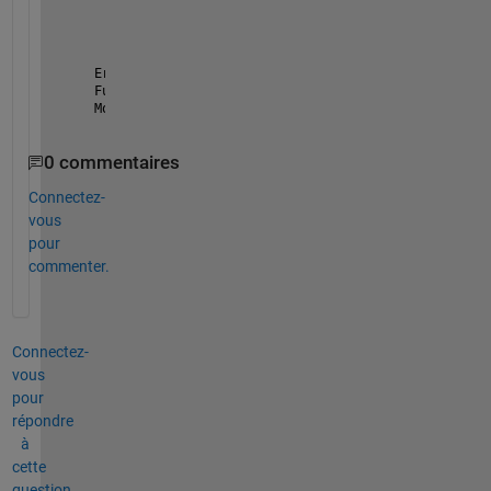
Error: File: lab07.m Line: 67 Column: 1
Function 
definitions in a script must appear at the
Move 
all statements after the "myquadrants" functio
0 commentaires
Connectez-
vous
pour
commenter.
Connectez-
vous
pour
répondre
à
cette
question.