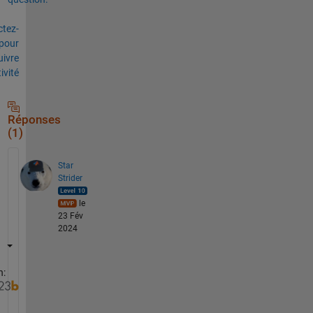
tez-
pour
uivre
tivité
Réponses
(1)
Star
Strider
le
23 Fév
2024
n: