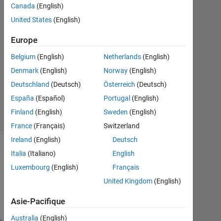
Canada
(English)
1
Réponse
United States
(English)
Europe
Mise
à
Belgium
(English)
Netherlands
(English)
jour
Denmark
(English)
Norway
(English)
23
Fév
Deutschland
(Deutsch)
Österreich
(Deutsch)
2024
España
(Español)
Portugal
(English)
5 Vues
Finland
(English)
Sweden
(English)
(30 jours)
France
(Français)
Switzerland
Ireland
(English)
Deutsch
Italia
(Italiano)
English
Luxembourg
(English)
Français
United Kingdom
(English)
Asie-Pacifique
Australia
(English)