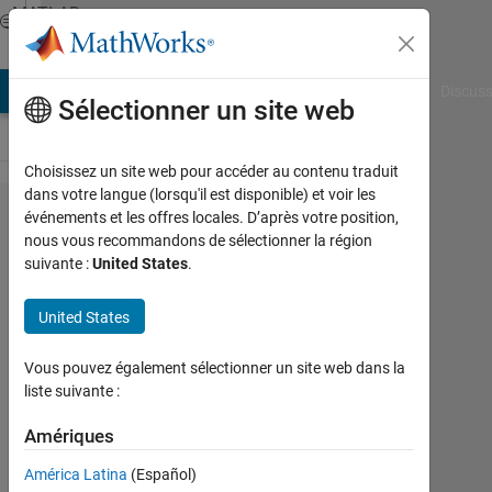
Passer au contenu
MATLAB
Answers
AB Answers
File Exchange
Cody
AI Chat Playground
Discuss
Sélectionner un site web
Choisissez un site web pour accéder au contenu traduit
dans votre langue (lorsqu'il est disponible) et voir les
How
événements et les offres locales. D’après votre position,
nous vous recommandons de sélectionner la région
to
suivante :
United States
.
fix
the
United States
error
Vous pouvez également sélectionner un site web dans la
liste suivante :
Wyatt
Amériques
23
Fév
América Latina
(Español)
2024