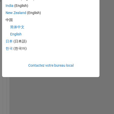
% Set random seed value
India
(English)
rng(123);
New Zealand
(English)
中国
% Generate random x and y arrays
x = rand(1, 250) * 10 - 5;
简体中文
y = rand(1, 250) * 10 - 5;
English
日本
(日本語)
% Plot circles
한국
(한국어)
theta = linspace(0, 2*pi, 100);
bullseye_x = cos(theta);
bullseye_y = sin(theta);
Contactez votre bureau local
middle_x = 2 * cos(theta);
middle_y = 2 * sin(theta);
outer_x = 3 * cos(theta);
outer_y = 3 * sin(theta);
figure;
plot(bullseye_x, bullseye_y, 
'k-'
, 
'LineWidth'
, 1.5
plot(middle_x, middle_y, 
'k-'
, 
'LineWidth'
, 1.5);
plot(outer_x, outer_y, 
'k-'
, 
'LineWidth'
, 1.5);