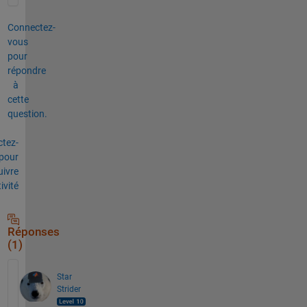
Connectez-
vous
pour
répondre
à
cette
question.
tez-
pour
uivre
tivité
Réponses
(1)
Star
Strider