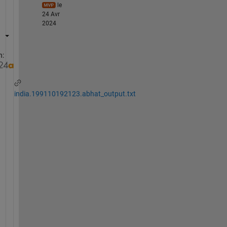
le
24 Avr
2024
n:
india.199110192123.abhat_output.txt
P
e
r
h
a
p
s 
t
h
i