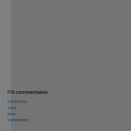
o
d 
i
n 
2
n
d 
c
o
l
u
m
n
.
0 commentaires
Connectez-
vous
pour
commenter.