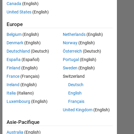
vs time-
Canada
(English)
period)
United States
(English)
Europe
Parvesh
Belgium
(English)
Netherlands
(English)
Deepan
24
Denmark
(English)
Norway
(English)
Avr
Deutschland
(Deutsch)
Österreich
(Deutsch)
2024
España
(Español)
Portugal
(English)
1
Finland
(English)
Sweden
(English)
Réponse
France
(Français)
Switzerland
Mise
Ireland
(English)
Deutsch
à
Italia
(Italiano)
English
jour
Luxembourg
(English)
Français
27
Avr
United Kingdom
(English)
2024
Asie-Pacifique
21 Vues
(30 jours)
Australia
(English)