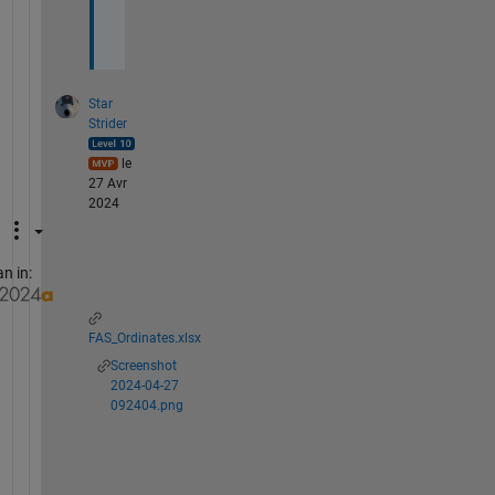
e
.
Star
Strider
le
27 Avr
2024
n in:
FAS_Ordinates.xlsx
Screenshot
2024-04-27
092404.png
M