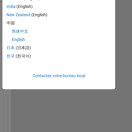
India
(English)
New Zealand
(English)
Afficher
commentaires
中国
plus
简体中文
anciens
English
日本
(日本語)
한국
(한국어)
india.199110192123.abhat_output.txt
Contactez votre bureau local
P
r
e
p
a
r
e 
F