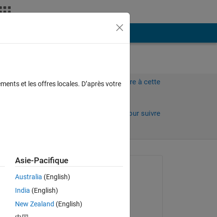
Plus
rmaps
Connectez-vous pour répondre à cette
ments et les offres locales. D’après votre
question.
Partager
Connectez-vous pour suivre
l’activité
 anciens
Asie-Pacifique
Question posée :
Australia
(English)
Ira
India
(English)
le 2 Août 2024
New Zealand
(English)
Commenté :