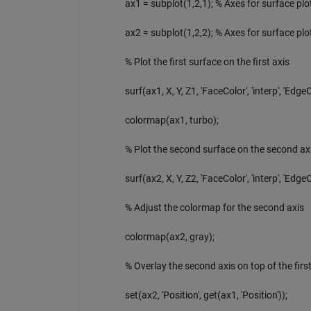
ax1 = subplot(1,2,1); % Axes for surface plo
ax2 = subplot(1,2,2); % Axes for surface plo
% Plot the first surface on the first axis
surf(ax1, X, Y, Z1, 'FaceColor', 'interp', 'EdgeC
colormap(ax1, turbo);
% Plot the second surface on the second ax
surf(ax2, X, Y, Z2, 'FaceColor', 'interp', 'EdgeC
% Adjust the colormap for the second axis
colormap(ax2, gray);
% Overlay the second axis on top of the first
set(ax2, 'Position', get(ax1, 'Position'));