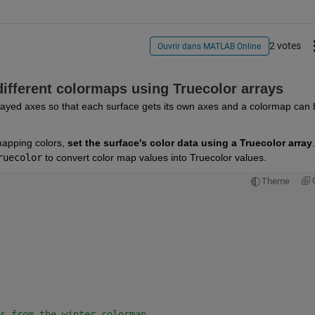
2 votes
Ouvrir dans MATLAB Online
ifferent colormaps using Truecolor arrays
yed axes so that each surface gets its own axes and a colormap can b
 mapping colors, 
set the surface's color data using a Truecolor array
.  
ruecolor
 to convert color map values into Truecolor values.  
Theme
s from the winter colormap