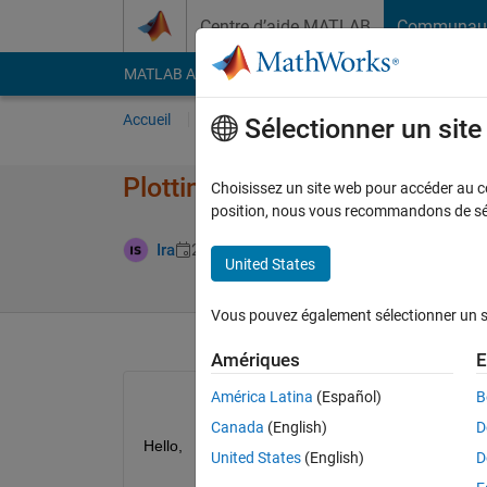
Passer au contenu
Centre d’aide MATLAB
Communau
MATLAB Answers
File Exchange
Cody
AI Cha
Accueil
Poser une question
Répondre
Pa
Sélectionner un sit
Plotting two surface plots in 
Choisissez un site web pour accéder au con
position, nous vous recommandons de séle
Mise à jour
Ira
2 Août 2024
2 Réponses
United States
Vous pouvez également sélectionner un sit
Amériques
E
América Latina
(Español)
B
Canada
(English)
D
Hello,
United States
(English)
D