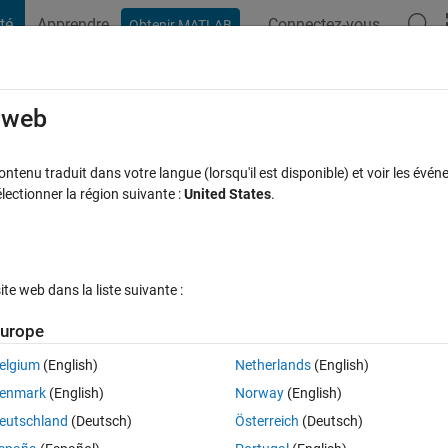
té
Apprendre
Connectez-vous
Obtenir MATLAB
t Playground
Discussions
Compétitions
Blogs
Publication
rcourir
FAQ MATLAB
Plus
e web
the same figure using two different colo
tenu traduit dans votre langue (lorsqu'il est disponible) et voir les événe
ctionner la région suivante :
United States
.
 16 Août 2024
123 Vues (30 jours)
e web dans la liste suivante :
Afficher commentaires plus
urope
elgium
(English)
Netherlands
(English)
0 votes
enmark
(English)
Norway
(English)
eutschland
(Deutsch)
Österreich
(Deutsch)