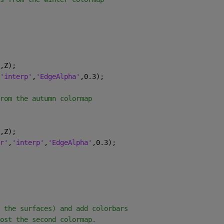
,Z);  
'interp'
,
'EdgeAlpha'
,0.3);
rom the autumn colormap
,Z);
r'
,
'interp'
,
'EdgeAlpha'
,0.3);
 the surfaces) and add colorbars
ost the second colormap.