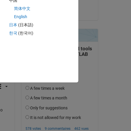
中国
Adam Danz
e 
简体中文
le 16 Août 2024
English
r 
日本
(日本語)
 
한국
(한국어)
wo