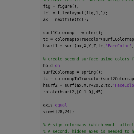
fig = figure(); 
tcl = tiledlayout(fig,1,1); 
ax = nexttile(tcl); 
surf1Colormap = winter(); 
tc = colormapToTruecolor(surf1Colormap
hsurf1 = surf(ax,X,Y,Z,tc,
'FaceColor'
,
% create second surface using colors f
hold 
on
surf2Colormap = spring(); 
tc = colormapToTruecolor(surf2Colormap
hsurf2 = surf(ax,X,Y+20,Z,tc,
'FaceColo
rotate(hsurf2,[0 1 0],45)
axis 
equal
view([28,24])
% Assign colormaps (which wont' affect
% A second, hidden axes is needed to h