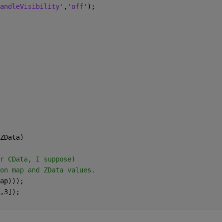
andleVisibility'
,
'off'
);
ZData)
r CData, I suppose)
on map and ZData values.
ap)));
,3]);