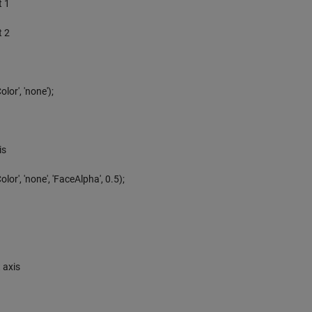
t 1
t 2
olor', 'none');
is
olor', 'none', 'FaceAlpha', 0.5);
 axis