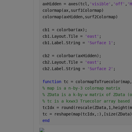
axHidden = axes(tcl,
'visible'
,
'off'
,
'H
colormap(ax,surf1Colormap)
colormap(axHidden,surf2Colormap)
cb1 = colorbar(ax);
cb1.Layout.Tile = 
'east'
;
cb1.Label.String = 
'Surface 1'
;
cb2 = colorbar(axHidden);
cb2.Layout.Tile = 
'east'
;
cb2.Label.String = 
'Surface 2'
;
function 
tc = colormapToTruecolor(map,
% map is a n-by-3 colormap matrix
% ZData is a k-by-w matrix of ZData (o
% tc is a kxwx3 Truecolor array based 
tcIdx = round(rescale(ZData,1,height(m
tc = reshape(map(tcIdx,:),[size(ZData)
end