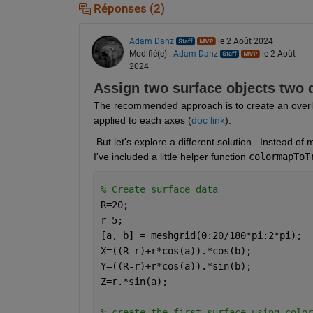
Réponses (2)
Adam Danz
le 2 Août 2024
Modifié(e) :
Adam Danz
le 2 Août
2024
Assign two surface objects two d
The recommended approach is to create an overla
applied to each axes (
doc link
). 
 But let's explore a different solution.  Instead of
I've included a little helper function 
colormapToT
% Create surface data 
R=20;
r=5;
[a, b] = meshgrid(0:20/180*pi:2*pi);
X=((R-r)+r*cos(a)).*cos(b);
Y=((R-r)+r*cos(a)).*sin(b);
Z=r.*sin(a);
% create the first surface using color