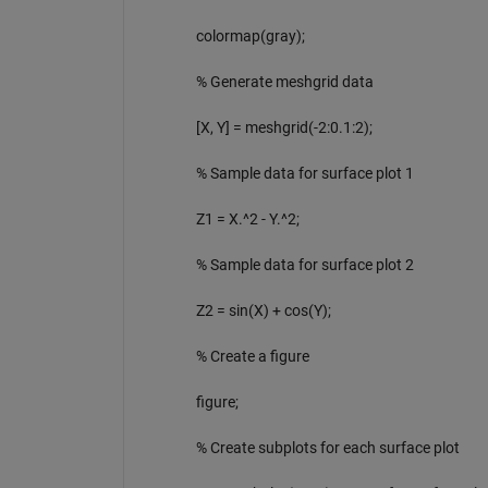
colormap(gray);
% Generate meshgrid data
[X, Y] = meshgrid(-2:0.1:2);
% Sample data for surface plot 1
Z1 = X.^2 - Y.^2;
% Sample data for surface plot 2
Z2 = sin(X) + cos(Y);
% Create a figure
figure;
% Create subplots for each surface plot