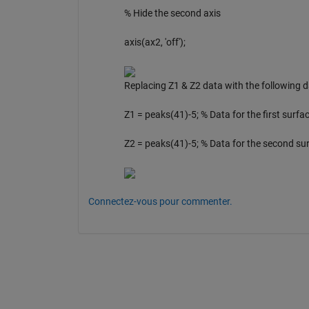
% Hide the second axis
axis(ax2, 'off');
Replacing Z1 & Z2 data with the following d
Z1 = peaks(41)-5; % Data for the first surfa
Z2 = peaks(41)-5; % Data for the second sur
Connectez-vous pour commenter.