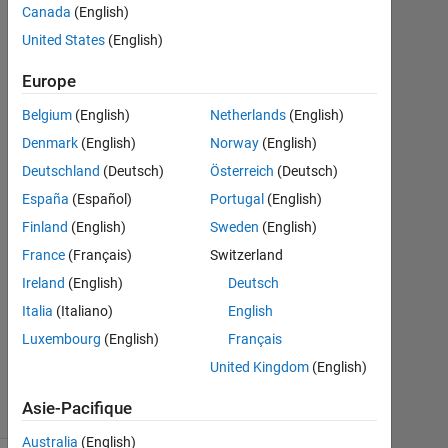
in the
Canada
(English)
table
United States
(English)
Europe
Anele
Belgium
(English)
Netherlands
(English)
26
Denmark
(English)
Norway
(English)
Sep
2024
Deutschland
(Deutsch)
Österreich
(Deutsch)
2
España
(Español)
Portugal
(English)
Réponses
Finland
(English)
Sweden
(English)
France
(Français)
Switzerland
Mise
à
Ireland
(English)
Deutsch
jour
Italia
(Italiano)
English
30
Luxembourg
(English)
Français
Sep
2024
United Kingdom
(English)
28 Vues
Asie-Pacifique
(30 jours)
Australia
(English)