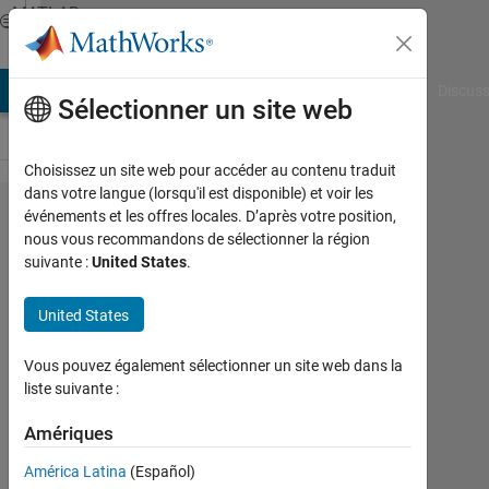
Passer au contenu
MATLAB
Answers
AB Answers
File Exchange
Cody
AI Chat Playground
Discuss
Sélectionner un site web
Choisissez un site web pour accéder au contenu traduit
dans votre langue (lorsqu'il est disponible) et voir les
Plot Bode
événements et les offres locales. D’après votre position,
nous vous recommandons de sélectionner la région
diagrams
suivante :
United States
.
from the
given
United States
closed
Vous pouvez également sélectionner un site web dans la
loop
liste suivante :
system
Amériques
frequency
responses
América Latina
(Español)