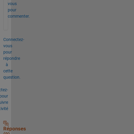
vous
pour
commenter.
Connectez-
vous
pour
répondre
à
cette
question.
tez-
pour
uivre
tivité
Réponses