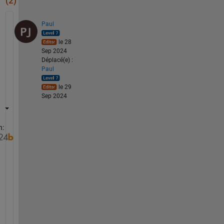
(2)
Paul
le 28
Sep 2024
Déplacé(e) :
Paul
le 29
Sep 2024
n:
I
f 
y
o
u 
s