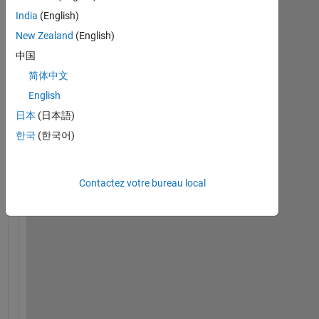
India
(English)
New Zealand
(English)
中国
简体中文
English
日本
(日本語)
한국
(한국어)
I 
a
m 
Contactez votre bureau local
s
t
u
c
k 
h
e
r
e