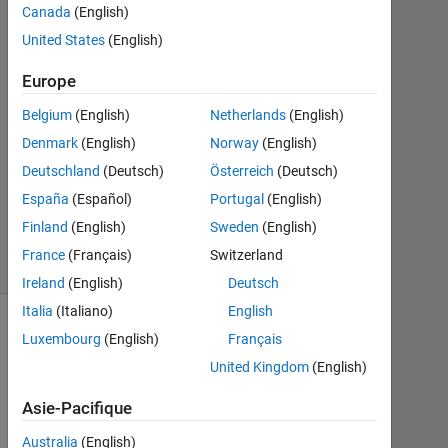
Mar
Canada
(English)
2025
United States
(English)
1
Réponse
Europe
Mise
Belgium
(English)
Netherlands
(English)
à
Denmark
(English)
Norway
(English)
jour
Deutschland
(Deutsch)
Österreich
(Deutsch)
10
Mar
España
(Español)
Portugal
(English)
2025
Finland
(English)
Sweden
(English)
3 Vues
France
(Français)
Switzerland
(30 jours)
Ireland
(English)
Deutsch
Italia
(Italiano)
English
Luxembourg
(English)
Français
United Kingdom
(English)
Asie-Pacifique
Australia
(English)