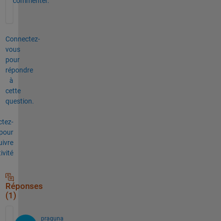
commenter.
Connectez-
vous
pour
répondre
à
cette
question.
tez-
pour
uivre
tivité
Réponses
(1)
praguna