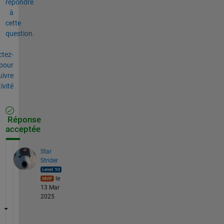
répondre
à
cette
question.
tez-
pour
uivre
tivité
Réponse
acceptée
Star
Strider
le
13 Mar
2025