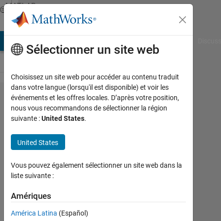
Passer au contenu
MATLAB
Answers
AB Answers
File Exchange
Cody
AI Chat Playground
Discuss
Sélectionner un site web
Choisissez un site web pour accéder au contenu traduit
dans votre langue (lorsqu'il est disponible) et voir les
help
événements et les offres locales. D’après votre position,
nous vous recommandons de sélectionner la région
with
suivante :
United States
.
nested
loops
United States
Vous pouvez également sélectionner un site web dans la
Corey
liste suivante :
13
Mar
Amériques
2025
América Latina
(Español)
1