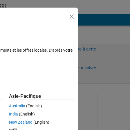
Plus
Connectez-vous pour répondre à cette
ments et les offres locales. D’après votre
question.
Partager
Connectez-vous pour suivre
l’activité
 anciens
Asie-Pacifique
Question posée :
Australia
(English)
feynman feynman
India
(English)
le 30 Mar 2025
New Zealand
(English)
Modifié(e) :