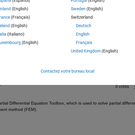
spaña
(Español)
Portugal
(English)
inland
(English)
Sweden
(English)
rance
(Français)
Switzerland
reland
(English)
Deutsch
talia
(Italiano)
English
uxembourg
(English)
Français
Connectez-vous pour répondre à cette q
United Kingdom
(English)
Partager
Connectez-vous pour suivre l
Contactez votre bureau local
5
0 votes
al Differential Equation Toolbox, which is used to solve partial different
ement method (FEM).