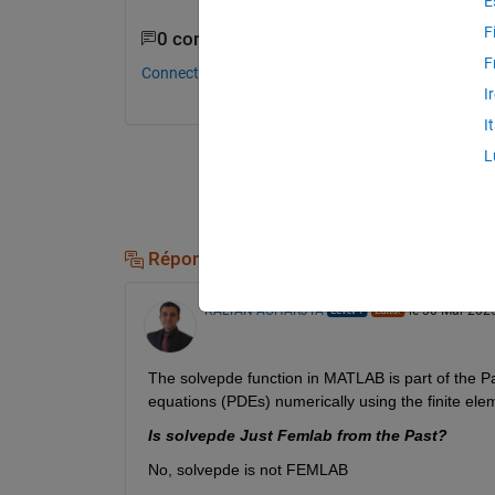
E
F
0 commentaires
F
Connectez-vous pour commenter.
I
I
L
Réponses (1)
KALYAN ACHARJYA
le 30 Mar 202
The solvepde function in MATLAB is part of the Parti
equations (PDEs) numerically using the finite el
Is solvepde Just Femlab from the Past?
No, solvepde is not FEMLAB