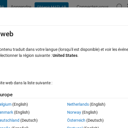
té
Apprendre
Connectez-vous
Obtenir MATLAB
t Playground
Discussions
Compétitions
Blogs
Publication
rcourir
FAQ MATLAB
Plus
e web
solve
tenu traduit dans votre langue (lorsqu'il est disponible) et voir les événe
ctionner la région suivante :
United States
.
Mise à jour 2 Avr 2025
16 Vues (30 jours)
e web dans la liste suivante :
Afficher commentaires plus
urope
elgium
(English)
Netherlands
(English)
0 votes
enmark
(English)
Norway
(English)
eutschland
(Deutsch)
Österreich
(Deutsch)