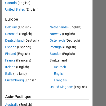
4
Canada
(English)
Réponses
United States
(English)
Réponse
Europe
acceptée
Belgium
(English)
Netherlands
(English)
Mise
Denmark
(English)
Norway
(English)
à
Deutschland
(Deutsch)
Österreich
(Deutsch)
jour
España
(Español)
Portugal
(English)
22
Finland
(English)
Sweden
(English)
Juil
2025
France
(Français)
Switzerland
10 Vues
Ireland
(English)
Deutsch
(30 jours)
Italia
(Italiano)
English
Luxembourg
(English)
Français
United Kingdom
(English)
Asie-Pacifique
Australia
(English)