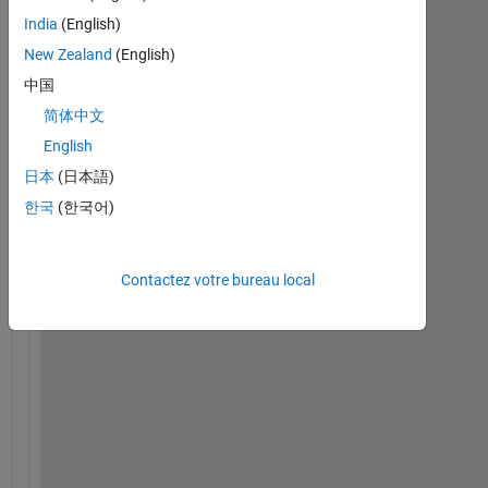
India
(English)
I 
New Zealand
(English)
n
中国
e
e
简体中文
d 
English
t
日本
(日本語)
o 
p
한국
(한국어)
l
o
t 
Contactez votre bureau local
a 
b
o
d
e 
g
r
a
p