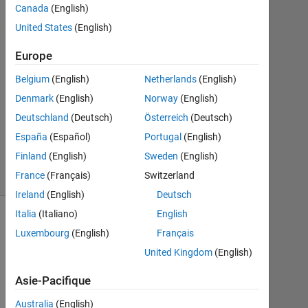
Canada
(English)
2017
3
United States
(English)
Réponses
Europe
Mise
Belgium
(English)
Netherlands
(English)
à
Denmark
(English)
Norway
(English)
jour
30
Deutschland
(Deutsch)
Österreich
(Deutsch)
Avr
España
(Español)
Portugal
(English)
2017
Finland
(English)
Sweden
(English)
30 Vues
France
(Français)
Switzerland
(30 jours)
Ireland
(English)
Deutsch
Italia
(Italiano)
English
Luxembourg
(English)
Français
United Kingdom
(English)
Asie-Pacifique
Australia
(English)