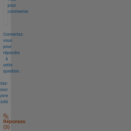
pour
commenter.
Connectez-
vous
pour
répondre
à
cette
question.
tez-
pour
uivre
tivité
Réponses
(3)