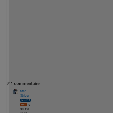
t 
u
s
i
n
g
: 
b
o
d
e
(
G
)
1 commentaire
Star
Strider
le
30 Avr