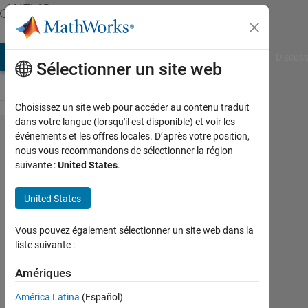
Passer au contenu
MATLAB
Answers
AB Answers
File Exchange
Cody
AI Chat Playground
Discuss
Sélectionner un site web
Choisissez un site web pour accéder au contenu traduit
dans votre langue (lorsqu'il est disponible) et voir les
How
événements et les offres locales. D’après votre position,
nous vous recommandons de sélectionner la région
to
suivante :
United States
.
plot a
bode
United States
graph
Vous pouvez également sélectionner un site web dans la
liste suivante :
Catherine
Butler
Amériques
22
América Latina
(Español)
Fév