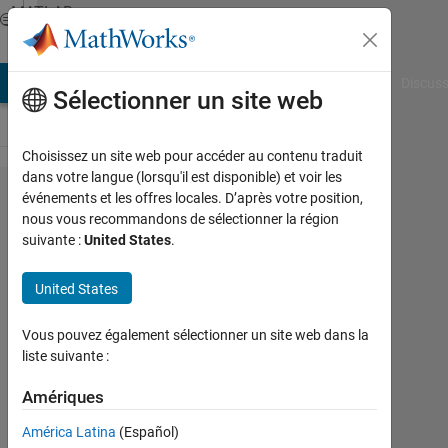
Passer au contenu
MATLAB
Answers
AB Answers
File Exchange
Cody
AI Chat Playground
Discuss
Sélectionner un site web
Choisissez un site web pour accéder au contenu traduit
dans votre langue (lorsqu'il est disponible) et voir les
Use
événements et les offres locales. D’après votre position,
nous vous recommandons de sélectionner la région
logical
suivante :
United States
.
values
to
United States
extract
Vous pouvez également sélectionner un site web dans la
a
liste suivante :
matrix
Amériques
not a
vector?
América Latina
(Español)