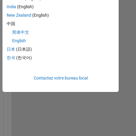
Afficher
India
(English)
commentaires
New Zealand
(English)
plus
中国
anciens
简体中文
English
日本
(日本語)
H
한국
(한국어)
i 
a
l
Contactez votre bureau local
l
,
I 
h
a
v
e 
a 