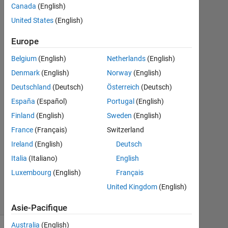
Canada
(English)
United States
(English)
Xiaohan
Du
Europe
18
Belgium
(English)
Netherlands
(English)
Juin
Denmark
(English)
Norway
(English)
2018
Deutschland
(Deutsch)
Österreich
(Deutsch)
3
Réponses
España
(Español)
Portugal
(English)
Finland
(English)
Sweden
(English)
Mise
France
(Français)
Switzerland
à
Ireland
(English)
Deutsch
jour
4
Italia
(Italiano)
English
Nov
Luxembourg
(English)
Français
2019
United Kingdom
(English)
6 Vues
(30 jours)
Asie-Pacifique
Australia
(English)