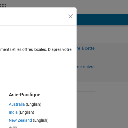
Plus
Connectez-vous pour répondre à cette
ments et les offres locales. D’après votre
question.
urs)
Partager
Connectez-vous pour suivre
l’activité
 anciens
Asie-Pacifique
Question posée :
Australia
(English)
Mahmuda Ishrat Malek
India
(English)
le 5 Sep 2018
New Zealand
(English)
Commenté :