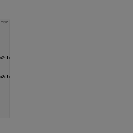
Copy
m2str(k),
'*b_'
,num2str(m)];
m2str(m)];