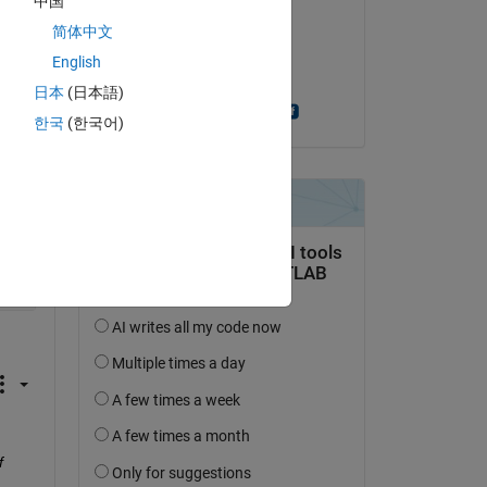
中国
Mahmuda Ishrat Malek
简体中文
le 14 Sep 2018
Copy
English
Acceptée :
日本
(日本語)
Naman Chaturvedi
한국
(한국어)
r(k),
'*b_'
,num2str(m)];
 