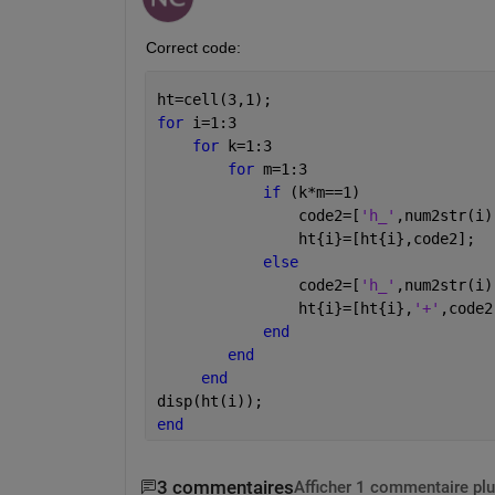
Correct code:
ht=cell(3,1);
for 
i=1:3
for 
k=1:3
for 
m=1:3
if 
(k*m==1)
                code2=[
'h_'
,num2str(i)
                ht{i}=[ht{i},code2];
else
                code2=[
'h_'
,num2str(i)
                ht{i}=[ht{i},
'+'
,code2
end
end
end 
disp(ht(i));
end
3 commentaires
Afficher 1 commentaire plu