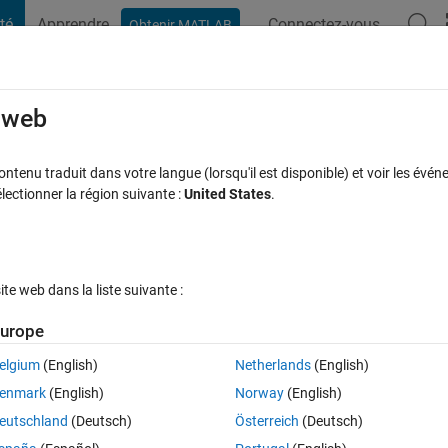
té
Apprendre
Connectez-vous
Obtenir MATLAB
t Playground
Discussions
Compétitions
Blogs
Publication
rcourir
FAQ MATLAB
Plus
e web
e for loops
tenu traduit dans votre langue (lorsqu'il est disponible) et voir les événe
ctionner la région suivante :
United States
.
Réponse acceptée
Mise à jour 14 Sep 2018
nse
5 Vues (30 jo
e web dans la liste suivante :
Afficher commentaires plus
urope
elgium
(English)
Netherlands
(English)
0 votes
Ouvrir dans MATLAB Online
enmark
(English)
Norway
(English)
1:3). h_1, h_2, h_3 each will have 9 additive terms. Example, h_1= 
eutschland
(Deutsch)
Österreich
(Deutsch)
_3_3*a_3*b_3.