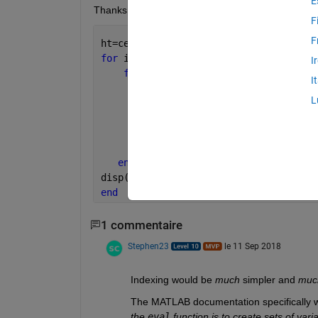
E
Thanks in advance.
F
F
ht=cell(3);
for 
i=1:3
I
for 
k=1:3
I
for 
m=1:3
L
            code2=[
'h_'
,num2str(i),
'=h
            ht{i}=strcat(ht,
'+'
,code2)
            eval(ht(i));          
end
end 
disp(ht(i));
end
1 commentaire
Stephen23
le 11 Sep 2018
Indexing would be
much
 simpler and
muc
The MATLAB documentation specifically wa
the
eval
 function is to create sets of var