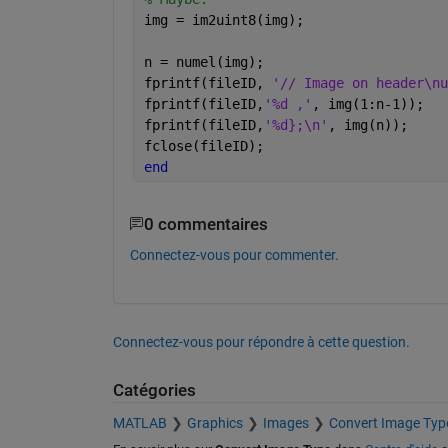
img = im2uint8(img);
n = numel(img);
fprintf(fileID, 
'// Image on header\nu
fprintf(fileID,
'%d ,'
, img(1:n-1));
fprintf(fileID,
'%d};\n'
, img(n));
fclose(fileID);
end
0 commentaires
Connectez-vous pour commenter.
Connectez-vous pour répondre à cette question.
Catégories
MATLAB
Graphics
Images
Convert Image Typ