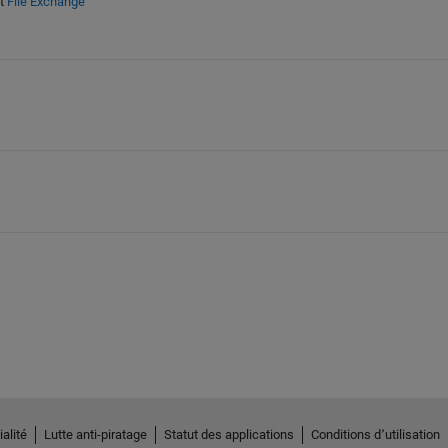
t
File Exchange
alité
Lutte anti-piratage
Statut des applications
Conditions d՚utilisation