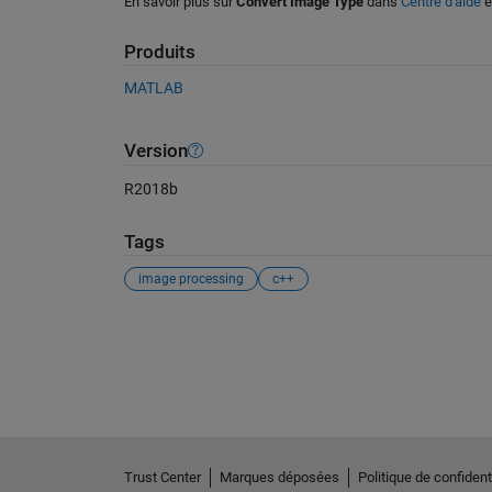
En savoir plus sur
Convert Image Type
dans
Centre d'aide
e
Produits
MATLAB
Version
R2018b
Tags
image processing
c++
Voir également
Trust Center
Marques déposées
Politique de confidenti