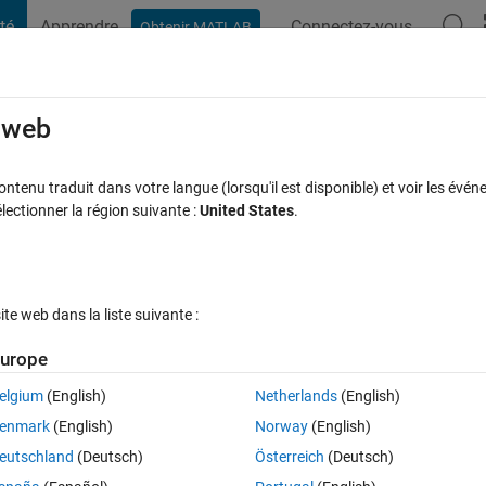
té
Apprendre
Connectez-vous
Obtenir MATLAB
t Playground
Discussions
Compétitions
Blogs
Publication
rcourir
FAQ MATLAB
Plus
e web
file
tenu traduit dans votre langue (lorsqu'il est disponible) et voir les événe
ctionner la région suivante :
United States
.
Mise à jour 26 Mar 2023
 2019
2 Réponses
7 Vues (30 jours)
e web dans la liste suivante :
urope
elgium
(English)
Netherlands
(English)
0 votes
Ouvrir dans MATLAB Online
enmark
(English)
Norway
(English)
 It should be working!
eutschland
(Deutsch)
Österreich
(Deutsch)