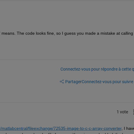
" means. The code looks fine, so I guess you made a mistake at calling i
Connectez-vous pour répondre à cette q
Partager
Connectez-vous pour suivre l
1 vote
matlabcentral/fileexchange/72535-image-to-c-c-array-converter
, I have