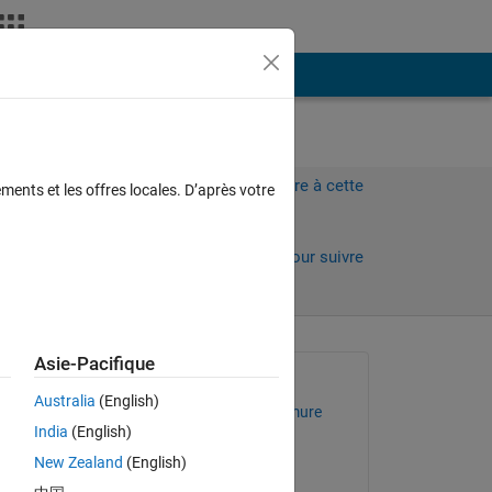
Plus
Connectez-vous pour répondre à cette
ments et les offres locales. D’après votre
question.
Partager
Connectez-vous pour suivre
l’activité
Asie-Pacifique
Question posée :
Australia
(English)
Thilina Prasanga Doremure
India
(English)
Gamage
le 14 Mar 2019
New Zealand
(English)