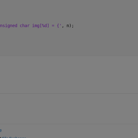
nsigned char img[%d] = {'
, n); 
e