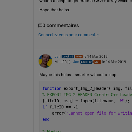
written a script to generate a C/C++ array which 
Hope that helps.
0 commentaires
Connectez-vous pour commenter.
Jan
le 14 Mar 2019
Modifié(e) :
Jan
le 14 Mar 2019
Maybe this helps - smarter without a loop:
function 
export_Img_2_Header( img, fil
% EXPORT_IMG_2_HEADER Create C++ heade
[fileID, msg] = fopen(filename, 
'W'
); 
if 
fileID == -1
    error(
'Cannot open file for writin
end
% Maybe: