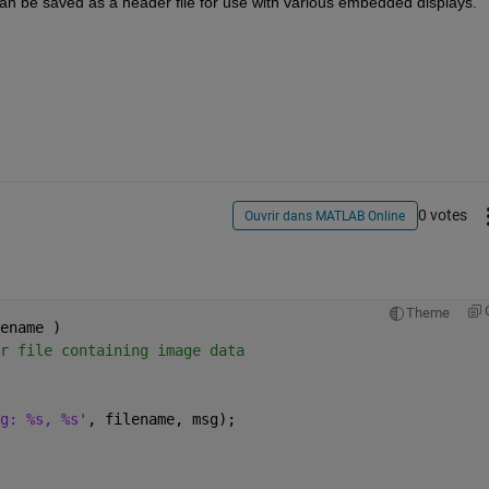
can be saved as a header file for use with various embedded displays.
0 votes
Ouvrir dans MATLAB Online
Theme
ename ) 
r file containing image data
g: %s, %s'
, filename, msg);