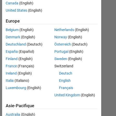
Canada
(English)
United States
(English)
Yaser
Khojah
Europe
24
Belgium
(English)
Netherlands
(English)
Oct
Denmark
(English)
Norway
(English)
2019
Deutschland
(Deutsch)
Österreich
(Deutsch)
1
Réponse
España
(Español)
Portugal
(English)
Finland
(English)
Sweden
(English)
Réponse
France
(Français)
Switzerland
acceptée
Ireland
(English)
Deutsch
Mise
Italia
(Italiano)
English
à
Luxembourg
(English)
Français
jour
United Kingdom
(English)
29
Oct
Asie-Pacifique
2019
27 Vues
Australia
(English)