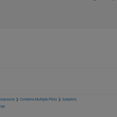
pearance
Combine Multiple Plots
Subplots
ange