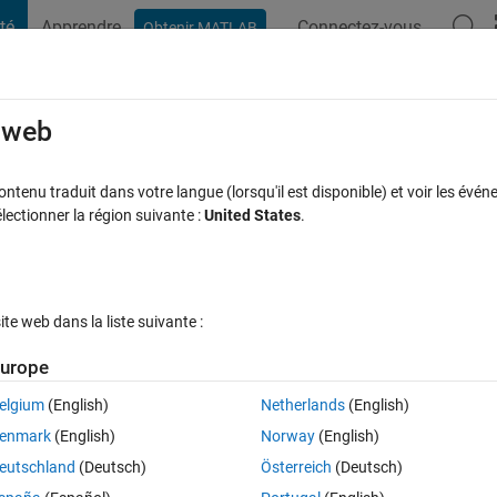
té
Apprendre
Connectez-vous
Obtenir MATLAB
t Playground
Discussions
Compétitions
Blogs
Publication
rcourir
FAQ MATLAB
Plus
e web
tenu traduit dans votre langue (lorsqu'il est disponible) et voir les événe
ctionner la région suivante :
United States
.
ise à jour 21 Jan 2020
17 Vues (30 jours)
e web dans la liste suivante :
urope
elgium
(English)
Netherlands
(English)
0 votes
enmark
(English)
Norway
(English)
eutschland
(Deutsch)
Österreich
(Deutsch)