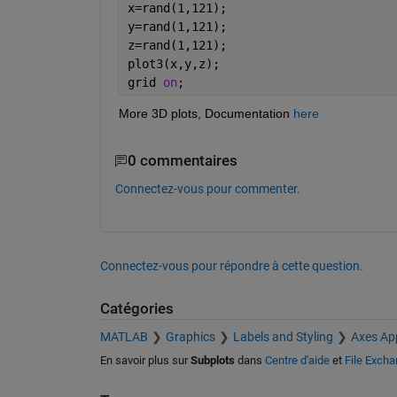
x=rand(1,121);
y=rand(1,121);
z=rand(1,121);
plot3(x,y,z);
grid 
on
;
More 3D plots, Documentation 
here 
0 commentaires
Connectez-vous pour commenter.
Connectez-vous pour répondre à cette question.
Catégories
MATLAB
Graphics
Labels and Styling
Axes Ap
En savoir plus sur
Subplots
dans
Centre d'aide
et
File Exch