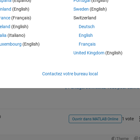
spaña
(Español)
Portugal
(English)
inland
(English)
Sweden
(English)
rance
(Français)
Switzerland
reland
(English)
Deutsch
talia
(Italiano)
English
uxembourg
(English)
Français
United Kingdom
(English)
Contactez votre bureau local
Connectez-vous pour répondre à cette q
Partager
Connectez-vous pour suivre l
0
1 vote
Ouvrir dans MATLAB Online
Theme