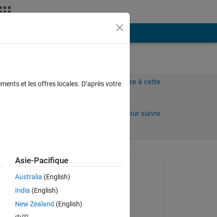
Plus
Connectez-vous pour répondre à cette
ments et les offres locales. D’après votre
question.
Partager
Connectez-vous pour suivre
l’activité
Asie-Pacifique
Question posée :
Australia
(English)
masoud jiryaei
India
(English)
le 21 Jan 2020
New Zealand
(English)
Modifié(e) :