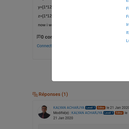
E
y=[1*121]
F
z=[1*121]
F
I
now i want to draw its figure in matlab.
I
0 commentaires
L
Connectez-vous pour commenter.
Réponses (1)
KALYAN ACHARJYA
le 21 Jan 202
Modifié(e) :
KALYAN ACHARJYA
le
21 Jan 2020