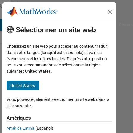
Passer au contenu
MATLAB
Answers
AB Answers
File Exchange
Cody
AI Chat Playground
Discuss
Sélectionner un site web
Choisissez un site web pour accéder au contenu traduit
dans votre langue (lorsqu'il est disponible) et voir les
Add a new
événements et les offres locales. D’après votre position,
nous vous recommandons de sélectionner la région
unit in
suivante :
United States
.
SimBiology
app
United States
Vous pouvez également sélectionner un site web dans la
Jacopo
liste suivante :
Biasetti
8
Amériques
Avr
2020
América Latina
(Español)