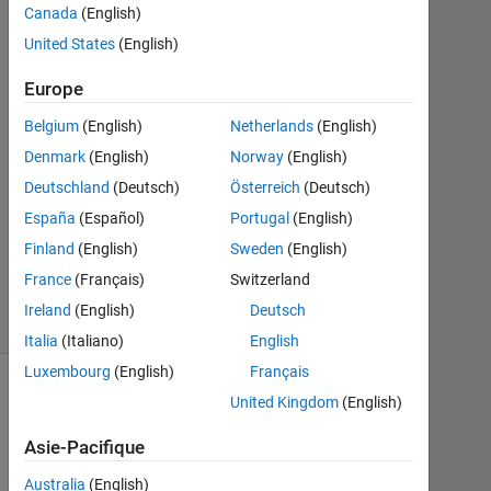
1
Canada
(English)
Réponse
United States
(English)
Réponse
Europe
acceptée
Belgium
(English)
Netherlands
(English)
Mise
Denmark
(English)
Norway
(English)
à
Deutschland
(Deutsch)
Österreich
(Deutsch)
jour
España
(Español)
Portugal
(English)
8
Finland
(English)
Sweden
(English)
Avr
2020
France
(Français)
Switzerland
15 Vues
Ireland
(English)
Deutsch
(30 jours)
Italia
(Italiano)
English
Luxembourg
(English)
Français
United Kingdom
(English)
Asie-Pacifique
Australia
(English)