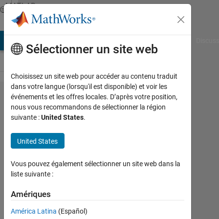
Passer au contenu
MATLAB
Answers
AB Answers
File Exchange
Cody
AI Chat Playground
Discuss
Sélectionner un site web
Choisissez un site web pour accéder au contenu traduit
dans votre langue (lorsqu'il est disponible) et voir les
Non linear
événements et les offres locales. D’après votre position,
nous vous recommandons de sélectionner la région
curve
suivante :
United States
.
fitting by
changing
United States
parameters
Vous pouvez également sélectionner un site web dans la
liste suivante :
Araz
Amériques
19
Nov
América Latina
(Español)
2012