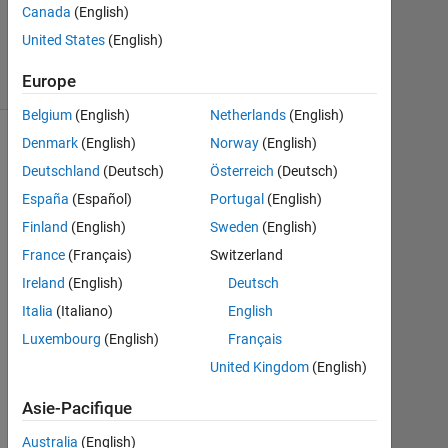
Canada
(English)
1
Réponse
United States
(English)
3 Vues
Europe
(30 jours)
Belgium
(English)
Netherlands
(English)
Denmark
(English)
Norway
(English)
Deutschland
(Deutsch)
Österreich
(Deutsch)
España
(Español)
Portugal
(English)
Finland
(English)
Sweden
(English)
France
(Français)
Switzerland
Ireland
(English)
Deutsch
Italia
(Italiano)
English
H
i
Luxembourg
(English)
Français
United Kingdom
(English)
I
Asie-Pacifique
m 
t
Australia
(English)