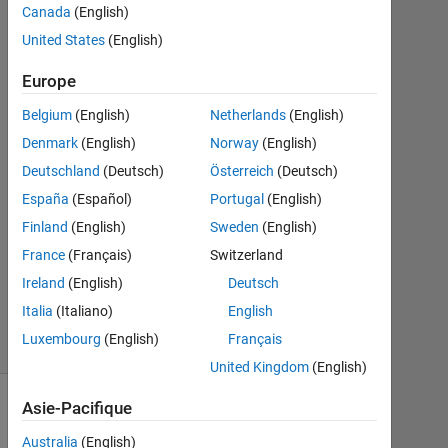
Canada
(English)
Oct
2020
United States
(English)
1
Réponse
Europe
Belgium
(English)
Netherlands
(English)
Réponse
Denmark
(English)
Norway
(English)
acceptée
Deutschland
(Deutsch)
Österreich
(Deutsch)
Mise
España
(Español)
Portugal
(English)
à
Finland
(English)
Sweden
(English)
jour
France
(Français)
Switzerland
17
Fév
Ireland
(English)
Deutsch
2021
Italia
(Italiano)
English
30 Vues
Luxembourg
(English)
Français
(30 jours)
United Kingdom
(English)
Asie-Pacifique
Afficher
commentaires
Australia
(English)