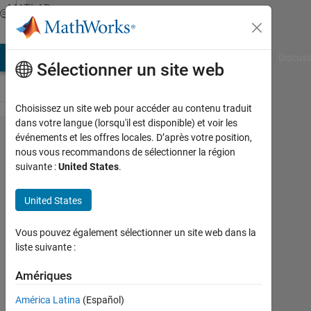
Passer au contenu
MATLAB
Answers
AB Answers
File Exchange
Cody
AI Chat Playground
Discuss
Sélectionner un site web
Choisissez un site web pour accéder au contenu traduit
dans votre langue (lorsqu'il est disponible) et voir les
how to
événements et les offres locales. D’après votre position,
nous vous recommandons de sélectionner la région
find
suivante :
United States
.
fwhm
using
United States
fwhm()?
Vous pouvez également sélectionner un site web dans la
liste suivante :
Jay
Vaidya
Amériques
América Latina
(Español)
10