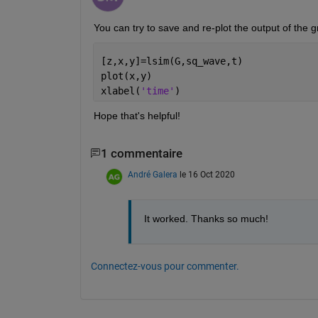
You can try to save and re-plot the output of the 
[z,x,y]=lsim(G,sq_wave,t)
plot(x,y)
xlabel(
'time'
)
Hope that's helpful!
1 commentaire
André Galera
le 16 Oct 2020
It worked. Thanks so much! 
Connectez-vous pour commenter.