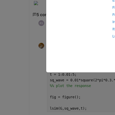
E
F
5 commentaires
Afficher 3 commentaires p
F
I
Rasmus
le 31 Jan 2023
I
I would still like to know how i get rid of 
L
Walter Roberson
le 31 Jan 2023
num = [37.5 13875 1125000]; den
G = tf(num,den);
t = 1:0.01:5;
sq_wave = 0.01*square(2*pi*0.3.
%% plot the response
fig = figure();
lsim(G,sq_wave,t);