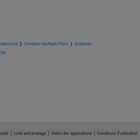
pearance
Combine Multiple Plots
Subplots
ange
alité
Lutte anti-piratage
Statut des applications
Conditions d՚utilisation