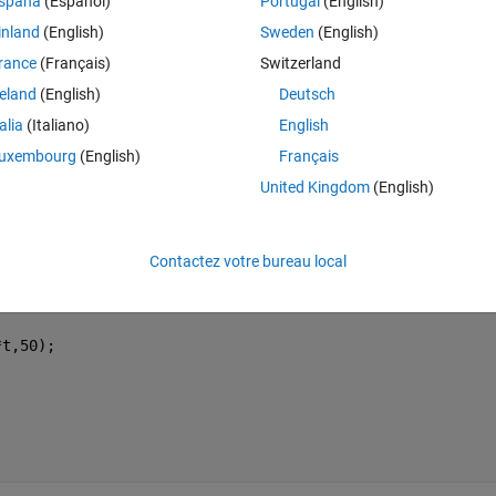
spaña
(Español)
Portugal
(English)
inland
(English)
Sweden
(English)
lus anciens
rance
(Français)
Switzerland
reland
(English)
Deutsch
talia
(Italiano)
English
the units...? Its very annoying that they cannot be removed.
uxembourg
(English)
Français
United Kingdom
(English)
Ran in:
Ouvrir dans MATLAB Online
Theme
Contactez votre bureau local
 = [2.45 38.125 6205 1125000];
*t,50);