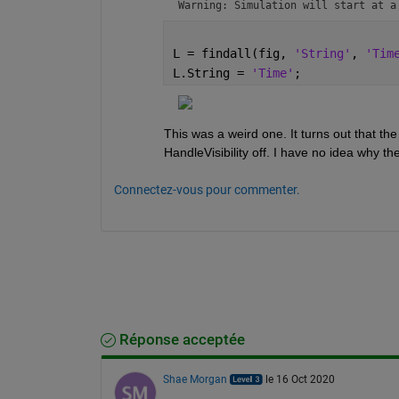
Warning: Simulation will start at a
L = findall(fig, 
'String'
, 
'Tim
L.String = 
'Time'
;
This was a weird one. It turns out that the 
HandleVisibility off. I have no idea why th
Connectez-vous pour commenter.
Réponse acceptée
Shae Morgan
le 16 Oct 2020