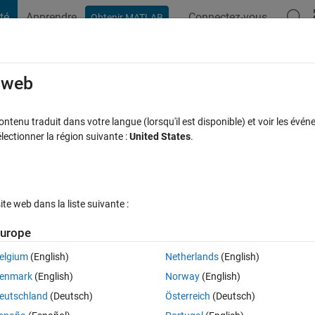
té
Apprendre
Connectez-vous
Obtenir MATLAB
t Playground
Discussions
Compétitions
Blogs
Publication
rcourir
FAQ MATLAB
Plus
e web
ot?
tenu traduit dans votre langue (lorsqu'il est disponible) et voir les événe
ctionner la région suivante :
United States
.
onse acceptée
Mise à jour 31 Jan 2023
18 Vues (30 jours)
e web dans la liste suivante :
Afficher commentaires plus
urope
elgium
(English)
Netherlands
(English)
1 vote
enmark
(English)
Norway
(English)
 x label? I need to use the unit in another language. I searched 
eutschland
(Deutsch)
Österreich
(Deutsch)
 Thank you!