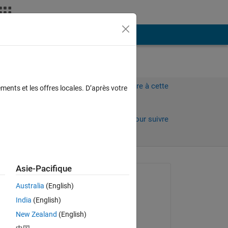
Plus
Connectez-vous pour répondre à cette
ments et les offres locales. D’après votre
question.
Partager
Connectez-vous pour suivre
l’activité
 anciens
Asie-Pacifique
Question posée :
Australia
(English)
André Galera
India
(English)
le 15 Oct 2020
New Zealand
(English)
Commenté :