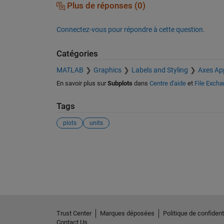
Plus de réponses (0)
Connectez-vous pour répondre à cette question.
Catégories
MATLAB
Graphics
Labels and Styling
Axes Ap
En savoir plus sur
Subplots
dans
Centre d'aide
et
File Exch
Tags
plots
units
Voir également
Trust Center
Marques déposées
Politique de confidenti
Contact Us