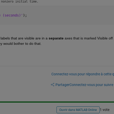
 nonzero initial time.
e (seconds)'
);
labels that are visible are in a 
separate
 axes that is marked Visible off 
ey would bother to do that.
Connectez-vous pour répondre à cette q
Partager
Connectez-vous pour suivre l
1 vote
Ouvrir dans MATLAB Online