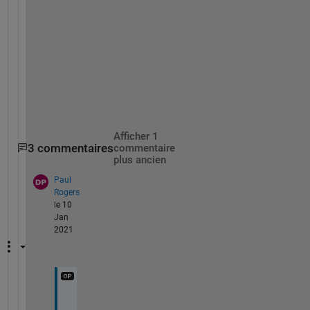
o
u 
w
a
n
t
.  
Afficher 1
3 commentaires
commentaire
plus ancien
Paul
Rogers
le 10
Jan
2021
s