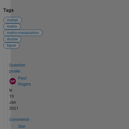
Tags
matlab
matrix
matrix manipulation
double
figure
Voir également
Question
posée :
Paul
Rogers
le
10
Jan
2021
Commenté :
Star