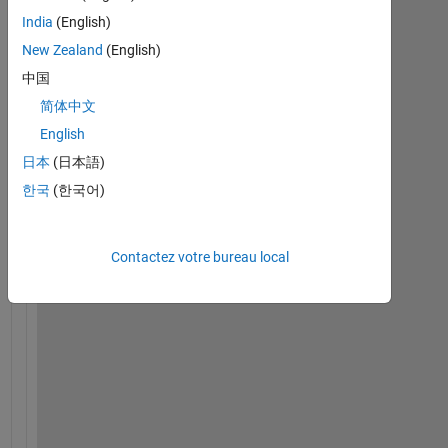
anciens
India
(English)
New Zealand
(English)
中国
简体中文
phi_1.fig
English
日本
(日本語)
I 
한국
(한국어)
h
a
v
Contactez votre bureau local
e 
t
h
e 
f
i
g
u
r