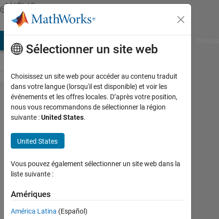
Passer au contenu
MATLAB
Answers
AB Answers
File Exchange
Cody
AI Chat Playground
Discuss
Sélectionner un site web
Choisissez un site web pour accéder au contenu traduit
dans votre langue (lorsqu'il est disponible) et voir les
Cell-
événements et les offres locales. D’après votre position,
nous vous recommandons de sélectionner la région
Matrix,
suivante :
United States
.
I can't
extract
United States
values
Vous pouvez également sélectionner un site web dans la
liste suivante :
Paul
Rogers
Amériques
10
América Latina
(Español)
Jan