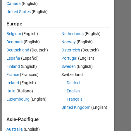
Canada
(English)
2021
1
United States
(English)
Réponse
Europe
Réponse
Belgium
(English)
Netherlands
(English)
acceptée
Denmark
(English)
Norway
(English)
Mise
Deutschland
(Deutsch)
Österreich
(Deutsch)
à
España
(Español)
Portugal
(English)
jour
Finland
(English)
Sweden
(English)
10
France
(Français)
Switzerland
Jan
2021
Ireland
(English)
Deutsch
5 Vues
Italia
(Italiano)
English
(30 jours)
Luxembourg
(English)
Français
United Kingdom
(English)
Afficher
Asie-Pacifique
commentaires
plus
Australia
(English)