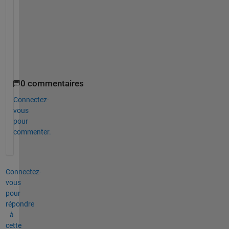
n
? 
0 commentaires
Connectez-
vous
pour
commenter.
Connectez-
vous
pour
répondre
à
cette