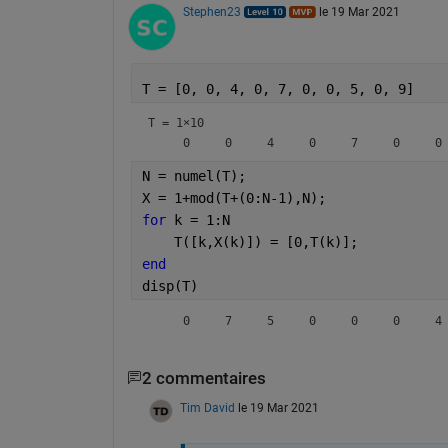
Stephen23
le 19 Mar 2021
T = [0, 0, 4, 0, 7, 0, 0, 5, 0, 9]
T =
1×10
N = numel(T);
X = 1+mod(T+(0:N-1),N);
for 
k = 1:N
    T([k,X(k)]) = [0,T(k)];
end
disp(T)
     0     7     5     0     0     0     4
2 commentaires
Tim David
le 19 Mar 2021