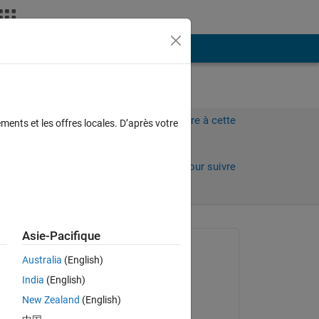
Plus
?
Connectez-vous pour répondre à cette
ments et les offres locales. D’après votre
question.
Partager
Connectez-vous pour suivre
l’activité
Asie-Pacifique
Question posée :
Australia
(English)
Tim David
India
(English)
le 19 Mar 2021
New Zealand
(English)
Commenté :