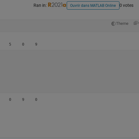
Ran in:
0 votes
Ouvrir dans MATLAB Online
Theme
     0     9     0