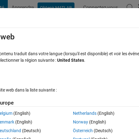
té
Apprendre
Connectez-vous
Obtenir MATLAB
t Playground
Discussions
Compétitions
Blogs
Publication
rcourir
FAQ MATLAB
Plus
e web
r by the value of the number in that entry
tenu traduit dans votre langue (lorsqu'il est disponible) et voir les événe
ctionner la région suivante :
United States
.
nse acceptée
Mise à jour 19 Mar 2021
9 Vues (30 jours)
e web dans la liste suivante :
urope
elgium
(English)
Netherlands
(English)
0 votes
enmark
(English)
Norway
(English)
eutschland
(Deutsch)
Österreich
(Deutsch)