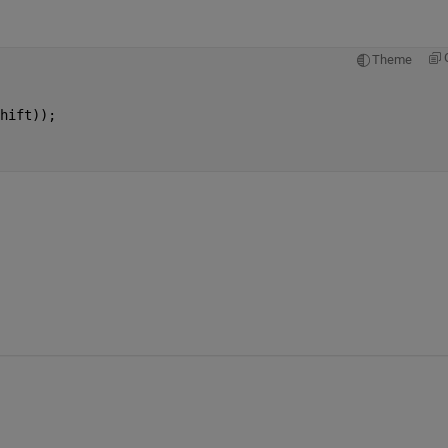
Theme
hift));