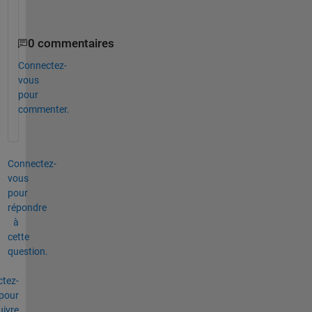
?
0 commentaires
Connectez-
vous
pour
commenter.
Connectez-
vous
pour
répondre
à
cette
question.
tez-
pour
uivre