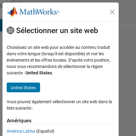
Passer au contenu
MATLAB
Answers
AB Answers
File Exchange
Cody
AI Chat Playground
Discuss
Sélectionner un site web
Choisissez un site web pour accéder au contenu traduit
dans votre langue (lorsqu'il est disponible) et voir les
How to
événements et les offres locales. D’après votre position,
nous vous recommandons de sélectionner la région
create
suivante :
United States
.
Cluster
of cars
United States
Vous pouvez également sélectionner un site web dans la
Darshit
liste suivante :
Shah
24
Amériques
Juil
2021
América Latina
(Español)