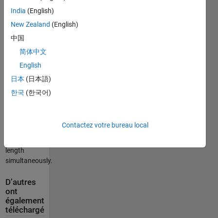
fft/ifft. I've
India
(English)
tested it with
New Zealand
(English)
truncation
as high as
中国
N=2^20 and
简体中文
it takes
English
1.7820
seconds.
日本
(日本語)
This script
한국
(한국어)
will handle
an arbitrary
number of
Contactez votre bureau local
data sets of
the same
length
simultaneously.
D’autres
ont
également
téléchargé