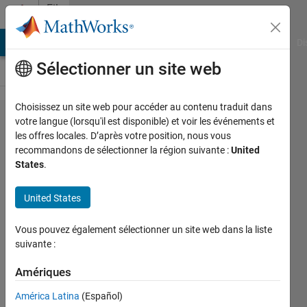
Passer au contenu
File
Exchange
MATLAB Answers
File Exchange
Cody
AI Chat Playground
Di
Sélectionner un site web
Choisissez un site web pour accéder au contenu traduit dans
Fast
votre langue (lorsqu'il est disponible) et voir les événements et
les offres locales. D’après votre position, nous vous
Chebyshev
recommandons de sélectionner la région suivante :
United
Transform
States
.
(1D)
United States
Transfroms between nodal and
spectral values.
Vous pouvez également sélectionner un site web dans la liste
suivante :
Greg von Winckel
Version 1.0.0.0
(1,32 ko)
Amériques
4K téléchargements
5,00/5
(2)
América Latina
(Español)
29 mars 2005