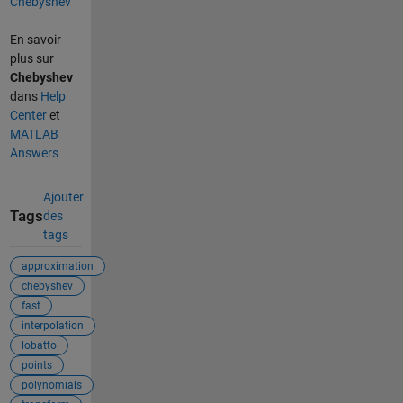
Chebyshev
En savoir
plus sur
Chebyshev
dans
Help
Center
et
MATLAB
Answers
Ajouter
Tags
des
tags
approximation
chebyshev
fast
interpolation
lobatto
points
polynomials