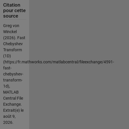
Citation
pour cette
source
Greg von
Winckel
(2026).
Fast
Chebyshev
Transform
(1D)
(https://fr.mathworks.com/matlabcentral/fileexchange/4591-
fast-
chebyshev-
transform-
1d),
MATLAB
Central File
Exchange.
Extrait(e) le
août 9,
2026
.