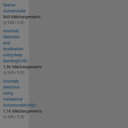
Sparse
Autoencoder
845 téléchargements
5,00 / 5 (2)
Anomaly
detection
and
localization
using deep
learning(CAE)
1,3K téléchargements
5,00 / 5 (3)
Anomaly
detection
using
Variational
Autoencoder(VAE)
1,1K téléchargements
5,00 / 5 (2)