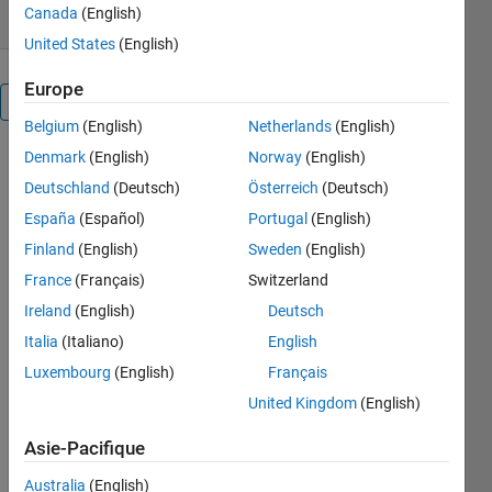
Canada
(English)
United States
(English)
Europe
Présentation
Belgium
(English)
Netherlands
(English)
Denmark
(English)
Norway
(English)
This script
allows for
Deutschland
(Deutsch)
Österreich
(Deutsch)
fast
España
(Español)
Portugal
(English)
transformation
Finland
(English)
Sweden
(English)
between
nodal and
France
(Français)
Switzerland
spectral
Ireland
(English)
Deutsch
values at the
Italia
(Italiano)
English
Chebyshev-
Gauss-
Luxembourg
(English)
Français
Lobatto
United Kingdom
(English)
points by
using the
Asie-Pacifique
built-in
functions
Australia
(English)