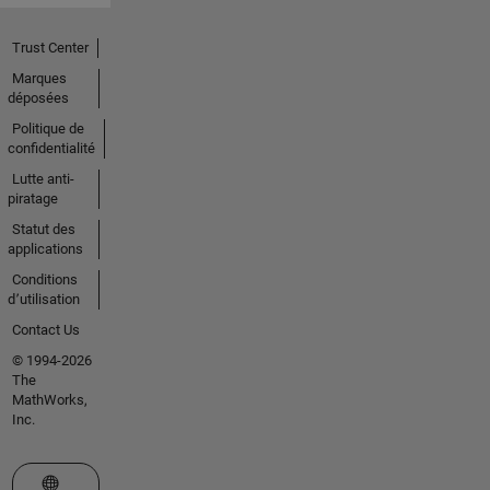
Trust Center
Marques
déposées
Politique de
confidentialité
Lutte anti-
piratage
Statut des
applications
Conditions
d՚utilisation
Contact Us
© 1994-2026
The
MathWorks,
Inc.
Sélectionner un site web